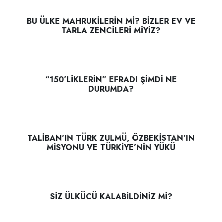
BU ÜLKE MAHRUKİLERİN Mİ? BİZLER EV VE
TARLA ZENCİLERİ MİYİZ?
“150’LİKLERİN” EFRADI ŞİMDİ NE
DURUMDA?
TALİBAN’IN TÜRK ZULMÜ, ÖZBEKİSTAN’IN
MİSYONU VE TÜRKİYE’NİN YÜKÜ
SİZ ÜLKÜCÜ KALABİLDİNİZ Mİ?