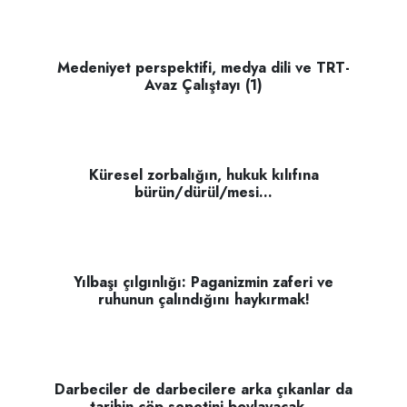
Medeniyet perspektifi, medya dili ve TRT-
Avaz Çalıştayı (1)
Küresel zorbalığın, hukuk kılıfına
bürün/dürül/mesi...
Yılbaşı çılgınlığı: Paganizmin zaferi ve
ruhunun çalındığını haykırmak!
Darbeciler de darbecilere arka çıkanlar da
tarihin çöp sepetini boylayacak...