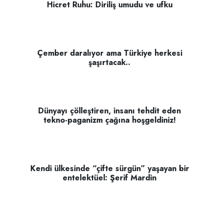
Hicret Ruhu: Diriliş umudu ve ufku
Çember daralıyor ama Türkiye herkesi
şaşırtacak..
Dünyayı çölleştiren, insanı tehdit eden
tekno-paganizm çağına hoşgeldiniz!
Kendi ülkesinde “çifte sürgün” yaşayan bir
entelektüel: Şerif Mardin