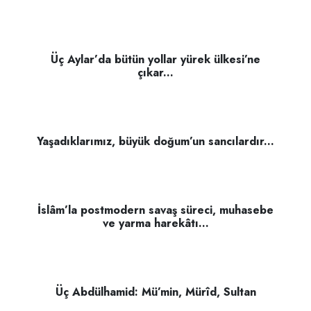
Üç Aylar’da bütün yollar yürek ülkesi’ne
çıkar...
Yaşadıklarımız, büyük doğum’un sancılardır...
İslâm’la postmodern savaş süreci, muhasebe
ve yarma harekâtı...
Üç Abdülhamid: Mü’min, Mürîd, Sultan