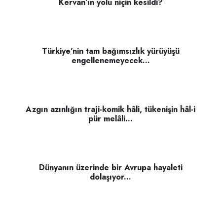
Kervan’ın yolu niçin kesildi?
Türkiye’nin tam bağımsızlık yürüyüşü
engellenemeyecek...
Azgın azınlığın traji-komik hâli, tükenişin hâl-i
pür melâli...
Dünyanın üzerinde bir Avrupa hayaleti
dolaşıyor...