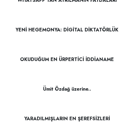
WHATSAPP’TAN AYRILMANIN FAYDALARI
YENİ HEGEMONYA: DİGİTAL DİKTATÖRLÜK
OKUDUĞUM EN ÜRPERTİCİ İDDİANAME
Ümit Özdağ üzerine..
YARADILMIŞLARIN EN ŞEREFSİZLERİ