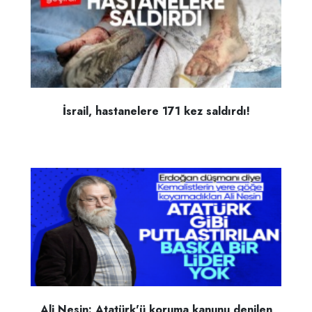
İsrail, hastanelere 171 kez saldırdı!
Ali Nesin: Atatürk'ü koruma kanunu denilen