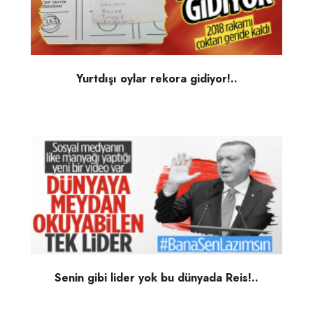
Yurtdışı oylar rekora gidiyor!..
Senin gibi lider yok bu dünyada Reis!..