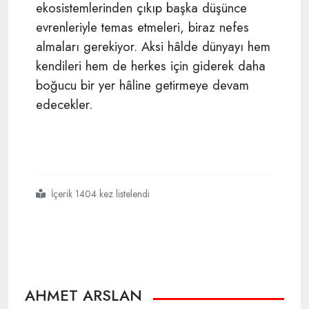
ekosistemlerinden çıkıp başka düşünce
evrenleriyle temas etmeleri, biraz nefes
almaları gerekiyor. Aksi hâlde dünyayı hem
kendileri hem de herkes için giderek daha
boğucu bir yer hâline getirmeye devam
edecekler.
İçerik 1404 kez listelendi
#marksizm
#de
#uzaydan
#geldi
AHMET ARSLAN