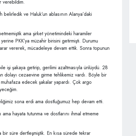
r verebildim.
 belirledik ve Haluk’un ablasının Alanya’daki
betmemiştik ama şirket yönetimindeki haramiler
yerine PKK’ya müzahir birisini getirmişti. Durumu
arar vererek, mücadeleye devam ettik. Sonra topunun
le işi şakaya getirip, gerilimi azaltmasıyla ünlüydü. 28
n dolayı cezaevine girme tehlikemiz vardı. Böyle bir
ni muhafaza edecek şakalar yapardı. Çok argo
eyeceğim.
kteliğimiz sona erdi ama dostluğumuz hep devam etti.
şadı ama hayata tutunma ve dostlarını ihmal etmeme
bir süre dertleşmiştik. En kısa sürede tekrar