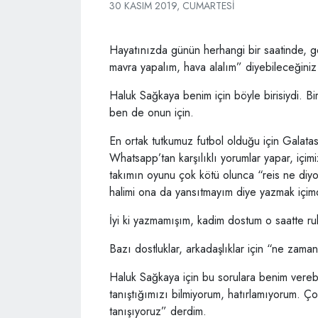
30 KASIM 2019, CUMARTESI
Hayatınızda günün herhangi bir saatinde, gen
mavra yapalım, hava alalım” diyebileceğiniz
Haluk Sağkaya benim için böyle birisiydi. B
ben de onun için.
En ortak tutkumuz futbol olduğu için Galatas
Whatsapp’tan karşılıklı yorumlar yapar, içim
takımın oyunu çok kötü olunca “reis ne diy
halimi ona da yansıtmayım diye yazmak içi
İyi ki yazmamışım, kadim dostum o saatte ru
Bazı dostluklar, arkadaşlıklar için “ne zaman
Haluk Sağkaya için bu sorulara benim ver
tanıştığımızı bilmiyorum, hatırlamıyorum. Ç
tanışıyoruz” derdim.