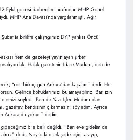
 12 Eylül gecesi darbeciler tarafından MHP Genel
isiydi. MHP Ana Davası’nda yargılanmıştı. Ağır
Şubat’ta birlikte çalıştığımız DYP yanlısı Öncü
askısı hem de gazeteyi yayınlayan şirket
e bunalıyorduk. Haluk gazetenin İdare Müdürü, ben de
erek, “reis birkaç gün Ankara’dan kaçalım” dedi. Her
rsun. Gelince koltuklarımızı bulamayabiliriz. Bari izin
rmemizi söyledi. Ben de Yazı İşleri Müdürü olan
ı, gazeteyi kendisinin çıkarmasını söyledim. Ayrıca
gün Ankara’da yokum” dedim.
gideceğimiz bile belli değildi. “Bari eve gidelim de
 alırız” dedi. Neyse ki o telaşede eşimi arayıp,