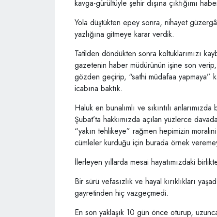
kavga-gürültüyle şehir dışına çıktığımı habe
Yola düştükten epey sonra, nihayet güzergâh
yazlığına gitmeye karar verdik.
Tatilden döndükten sonra koltuklarımızı kay
gazetenin haber müdürünün işine son verip, 
gözden geçirip, “sathi müdafaa yapmaya” k
icabına baktık.
Haluk en bunalımlı ve sıkıntılı anlarımızda bi
Şubat’ta hakkımızda açılan yüzlerce davada
“yakın tehlikeye” rağmen hepimizin morali
cümleler kurduğu için burada örnek verem
İlerleyen yıllarda mesai hayatımızdaki birli
Bir sürü vefasızlık ve hayal kırıklıkları ya
gayretinden hiç vazgeçmedi.
En son yaklaşık 10 gün önce oturup, uzunca 