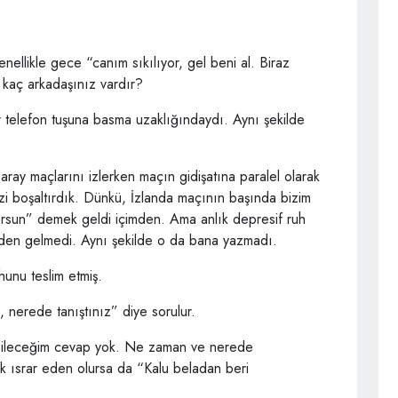
ellikle gece “canım sıkılıyor, gel beni al. Biraz
 kaç arkadaşınız vardır?
ir telefon tuşuna basma uzaklığındaydı. Aynı şekilde
aray maçlarını izlerken maçın gidişatına paralel olarak
izi boşaltırdık. Dünkü, İzlanda maçının başında bizim
orsun” demek geldi içimden. Ama anlık depresif ruh
mden gelmedi. Aynı şekilde o da bana yazmadı.
hunu teslim etmiş.
, nerede tanıştınız” diye sorulur.
ebileceğim cevap yok. Ne zaman ve nerede
ok ısrar eden olursa da “Kalu beladan beri