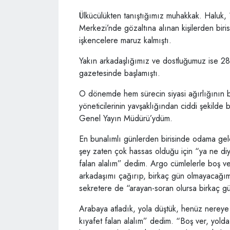
Ülkücülükten tanıştığımız muhakkak. Haluk,
Merkezi’nde gözaltına alınan kişilerden bir
işkencelere maruz kalmıştı.
Yakın arkadaşlığımız ve dostluğumuz ise 28 
gazetesinde başlamıştı.
O dönemde hem sürecin siyasi ağırlığının b
yöneticilerinin yavşaklığından ciddi şekild
Genel Yayın Müdürü’ydüm.
En bunalımlı günlerden birisinde odama gel
şey zaten çok hassas olduğu için “ya ne diyo
falan alalım” dedim. Argo cümlelerle boş ve
arkadaşımı çağırıp, birkaç gün olmayacağım
sekretere de “arayan-soran olursa birkaç 
Arabaya atladık, yola düştük, henüz nereye 
kıyafet falan alalım” dedim. “Boş ver, yolda