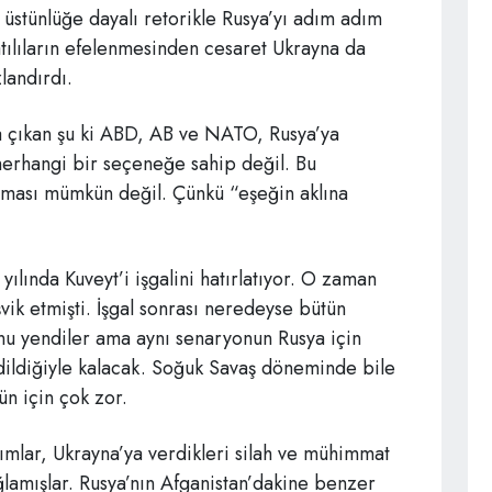
üstünlüğe dayalı retorikle Rusya’yı adım adım
Batılıların efelenmesinden cesaret Ukrayna da
landırdı.
a çıkan şu ki ABD, AB ve NATO, Rusya’ya
herhangi bir seçeneğe sahip değil. Bu
ırması mümkün değil. Çünkü “eşeğin aklına
ılında Kuveyt’i işgalini hatırlatıyor. O zaman
vik etmişti. İşgal sonrası neredeyse bütün
nu yendiler ama aynı senaryonun Rusya için
dildiğiyle kalacak. Soğuk Savaş döneminde bile
n için çok zor.
ımlar, Ukrayna’ya verdikleri silah ve mühimmat
ğlamışlar. Rusya’nın Afganistan’dakine benzer