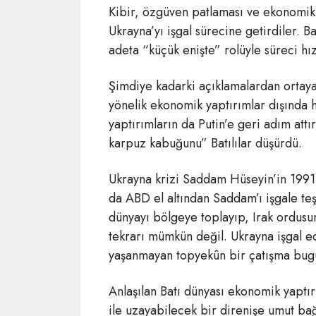
Kibir, özgüven patlaması ve ekonomik 
Ukrayna’yı işgal sürecine getirdiler. 
adeta “küçük enişte” rolüyle süreci hız
Şimdiye kadarki açıklamalardan ortay
yönelik ekonomik yaptırımlar dışında 
yaptırımların da Putin’e geri adım att
karpuz kabuğunu” Batılılar düşürdü.
Ukrayna krizi Saddam Hüseyin’in 1991 y
da ABD el altından Saddam’ı işgale teş
dünyayı bölgeye toplayıp, Irak ordusu
tekrarı mümkün değil. Ukrayna işgal e
yaşanmayan topyekûn bir çatışma bugü
Anlaşılan Batı dünyası ekonomik yaptır
ile uzayabilecek bir direnişe umut ba