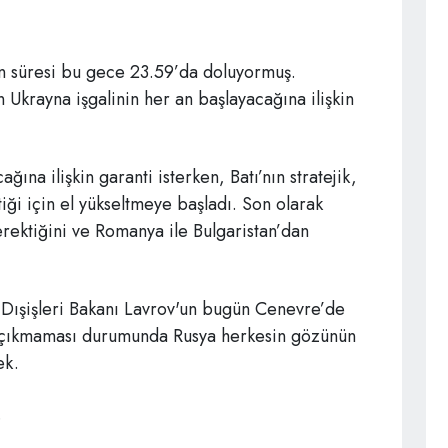
n süresi bu gece 23.59’da doluyormuş.
Ukrayna işgalinin her an başlayacağına ilişkin
na ilişkin garanti isterken, Batı’nın stratejik,
ettiği için el yükseltmeye başladı. Son olarak
ektiğini ve Romanya ile Bulgaristan’dan
a Dışişleri Bakanı Lavrov'un bugün Cenevre’de
 çıkmaması durumunda Rusya herkesin gözünün
ek.
.