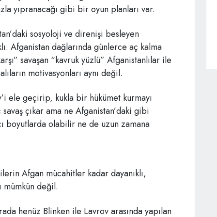
zla yıpranacağı gibi bir oyun planları var.
tan’daki sosyoloji ve direnişi besleyen
klı. Afganistan dağlarında günlerce aç kalma
rşı” savaşan “kavruk yüzlü” Afganistanlılar ile
lıların motivasyonları aynı değil.
ev’i ele geçirip, kukla bir hükümet kurmayı
ç savaş çıkar ama ne Afganistan’daki gibi
ıcı boyutlarda olabilir ne de uzun zamana
çilerin Afgan mücahitler kadar dayanıklı,
rı mümkün değil.
ada henüz Blinken ile Lavrov arasında yapılan