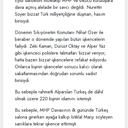
Eylül darbesini müteakip MHP ve Ülkücü kuruluşlara
dava açmış alelade bir savcı değildi. Nurettin
Soyer bizzat Türk milliyetçiliğine düşman, hasım
birisiydi.
Dönemin Sıkıyönetim Komutanı Nihat Özer ile
beraber o dönemde yapılan bütün işkencelerin
failiydi. Zeki Kaman, Dürüst Oktay ve Alper Yaz
gibi işkenceci polislere talimatları bizzat veriyor,
hatta bazen bizzat i
şkencelere refakat ediyordu.
Onlarca kişinin işkenceler sonucu kalıcı olarak
sakatlanmasından doğrudan sorumlu sadist
birisiydi.
Bu sebeple rahmetli Alparslan Türkeş de dâhil
olmak üzere 220 kişinin idamını istemişti.
Bu sebeple, MHP Davasının ilk gününde Türkeş
salona girerken ayağa kalkıp İstiklal Marşı söyleyen
sanıklara tekrar işkence ettirmişti.