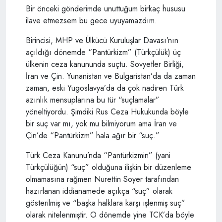
Bir önceki gönderimde unuttuğum birkaç hususu
ilave etmezsem bu gece uyuyamazdım.
Birincisi, MHP ve Ülkücü Kuruluşlar Davası’nın
açıldığı dönemde “Pantürkizm” (Türkçülük) üç
ülkenin ceza kanununda suçtu. Sovyetler Birliği,
İran ve Çin. Yunanistan ve Bulgaristan’da da zaman
zaman, eski Yugoslavya’da da çok nadiren Türk
azınlık mensuplarına bu tür “suçlamalar”
yöneltiyordu. Şimdiki Rus Ceza Hukukunda böyle
bir suç var mı, yok mu bilmiyorum ama İran ve
Çin’de
“Pantürkizm” hala ağır bir “suç.”
Türk Ceza Kanunu’nda “Pantürkizmin” (yani
Türkçülüğün) “suç” olduğuna ilişkin bir düzenleme
olmamasına rağmen Nurettin Soyer tarafından
hazırlanan iddianamede açıkça “suç” olarak
gösterilmiş ve “başka halklara karşı işlenmiş suç”
olarak nitelenmiştir. O dönemde yine TCK’da böyle