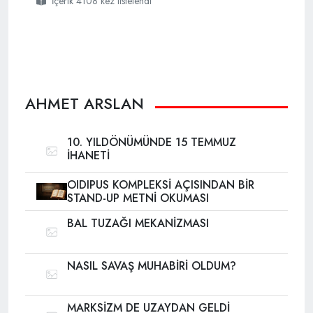
İçerik 4108 kez listelendi
#nurettin
#soyer
AHMET ARSLAN
10. YILDÖNÜMÜNDE 15 TEMMUZ
İHANETİ
OIDIPUS KOMPLEKSİ AÇISINDAN BİR
STAND-UP METNİ OKUMASI
BAL TUZAĞI MEKANİZMASI
NASIL SAVAŞ MUHABİRİ OLDUM?
MARKSİZM DE UZAYDAN GELDİ