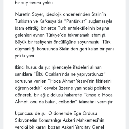
bir suç tanımı yoktu.
Nurettin Soyer, ideolojik önderlerinden Stalin’in
Türkistan ve Kafkasya’da “Pantürkist” suçlamasıyla
idam ettirdiği binlerce Türk entelektüelinin başına
gelenleri aynen Türkiye’de tekrarlamak istemişti.
Büyük bir tasfiyenin öncülüğüne soyunmuştu. Türk
düşmanlığı konusunda Stalin’den geri kalan bir yanı
yoktu yani.
İkinci husus da şu: İşkenceyle ifadeleri alınan
sanıklara “Ülkü Ocakları’nda ne yapıyordunuz”
sorusuna verilen “Hoca Ahmet Yesevi’nin fikirlerini
öğreniyorduk” cevabı üzerine yanındaki polislere
dönerek, bir ağız dolusu hakaretle “kimse o Hoca
Ahmet, onu da bulun, celbedin” talimatını vermiştir.
Üçüncüsü de şu: O dönemde Ege Ordusu
Sıkıyönetim Komutanlığı Askeri Mahkemesi’nin
verdiği bir kararı bozan Askeri Yargıtay Genel