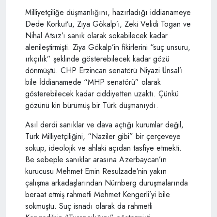
Milliyetçiliğe düşmanlığını, hazırladığı iddianameye
Dede Korkut’u, Ziya Gökalp’i, Zeki Velidi Togan ve
Nihal Atsız’ı sanık olarak sokabilecek kadar
alenileştirmişti. Ziya Gökalp’in fikirlerini “suç unsuru,
ırkçılık” şeklinde gösterebilecek kadar gözü
dönmüştü. CHP Erzincan senatörü Niyazi Ünsal’ı
bile İddianamede “MHP senatörü” olarak
gösterebilecek kadar ciddiyetten uzaktı. Çünkü
gözünü kin bürümüş bir Türk düşmanıydı.
Asıl derdi sanıklar ve dava açtığı kurumlar değil,
Türk Milliyetçiliğini, “Naziler gibi” bir çerçeveye
sokup, ideolojik ve ahlaki açıdan tasfiye etmekti.
Be sebeple sanıklar arasına Azerbaycan’ın
kurucusu Mehmet Emin Resulzade’nin yakın
çalışma arkadaşlarından Nürnberg duruşmalarında
beraat etmiş rahmetli Mehmet Kengerli’yi bile
sokmuştu. Suç isnadı olarak da rahmetli