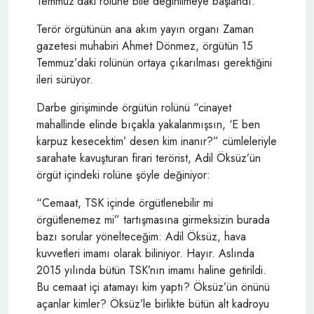
Temmuz’daki rolüne bile değinilmeye başlandı.
Terör örgütünün ana akım yayın organı Zaman
gazetesi muhabiri Ahmet Dönmez, örgütün 15
Temmuz’daki rolünün ortaya çıkarılması gerektiğini
ileri sürüyor.
Darbe girişiminde örgütün rolünü “cinayet
mahallinde elinde bıçakla yakalanmışsın, ‘E ben
karpuz kesecektim’ desen kim inanır?” cümleleriyle
sarahate kavuşturan firari terörist, Adil Öksüz’ün
örgüt içindeki rolüne şöyle değiniyor:
“Cemaat, TSK içinde örgütlenebilir mi
örgütlenemez mi” tartışmasına girmeksizin burada
bazı sorular yönelteceğim: Adil Öksüz, hava
kuvvetleri imamı olarak biliniyor. Hayır. Aslında
2015 yılında bütün TSK’nın imamı haline getirildi.
Bu cemaat içi atamayı kim yaptı? Öksüz’ün önünü
açanlar kimler? Öksüz’le birlikte bütün alt kadroyu