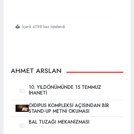
İçerik 4199 kez listelendi
#fetö de
#çözülme
#belirtileri
AHMET ARSLAN
10. YILDÖNÜMÜNDE 15 TEMMUZ
İHANETİ
OIDIPUS KOMPLEKSİ AÇISINDAN BİR
STAND-UP METNİ OKUMASI
BAL TUZAĞI MEKANİZMASI