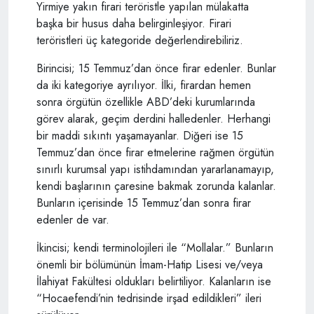
Yirmiye yakın firari teröristle yapılan mülakatta
başka bir husus daha belirginleşiyor. Firari
teröristleri üç kategoride değerlendirebiliriz.
Birincisi; 15 Temmuz’dan önce firar edenler. Bunlar
da iki kategoriye ayrılıyor. İlki, firardan hemen
sonra örgütün özellikle ABD’deki kurumlarında
görev alarak, geçim derdini halledenler. Herhangi
bir maddi sıkıntı yaşamayanlar. Diğeri ise 15
Temmuz’dan önce firar etmelerine rağmen örgütün
sınırlı kurumsal yapı istihdamından yararlanamayıp,
kendi başlarının çaresine bakmak zorunda kalanlar.
Bunların içerisinde 15 Temmuz’dan sonra firar
edenler de var.
İkincisi; kendi terminolojileri ile “Mollalar.” Bunların
önemli bir bölümünün İmam-Hatip Lisesi ve/veya
İlahiyat Fakültesi oldukları belirtiliyor. Kalanların ise
“Hocaefendi’nin tedrisinde irşad edildikleri” ileri