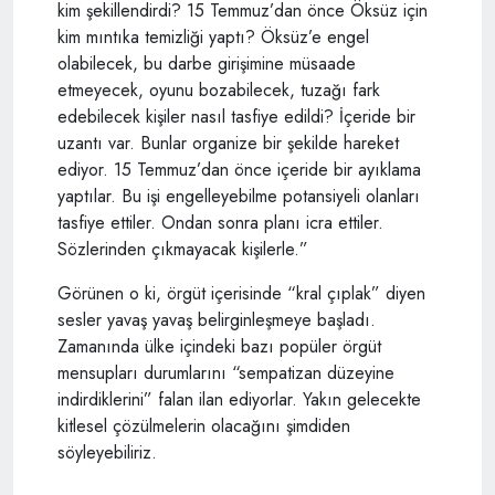
kim şekillendirdi? 15 Temmuz’dan önce Öksüz için
kim mıntıka temizliği yaptı? Öksüz’e engel
olabilecek, bu darbe girişimine müsaade
etmeyecek, oyunu bozabilecek, tuzağı fark
edebilecek kişiler nasıl tasfiye edildi? İçeride bir
uzantı var. Bunlar organize bir şekilde hareket
ediyor. 15 Temmuz’dan önce içeride bir ayıklama
yaptılar. Bu işi engelleyebilme potansiyeli olanları
tasfiye ettiler. Ondan sonra planı icra ettiler.
Sözlerinden çıkmayacak kişilerle.”
Görünen o ki, örgüt içerisinde “kral çıplak” diyen
sesler yavaş yavaş belirginleşmeye başladı.
Zamanında ülke içindeki bazı popüler örgüt
mensupları durumlarını “sempatizan düzeyine
indirdiklerini” falan ilan ediyorlar. Yakın gelecekte
kitlesel çözülmelerin olacağını şimdiden
söyleyebiliriz.