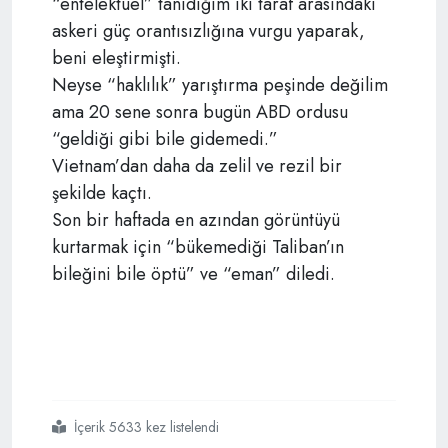
“entelektüel” tanıdığım iki taraf arasındaki
askeri güç orantısızlığına vurgu yaparak,
beni eleştirmişti.
Neyse “haklılık” yarıştırma peşinde değilim
ama 20 sene sonra bugün ABD ordusu
“geldiği gibi bile gidemedi.”
Vietnam’dan daha da zelil ve rezil bir
şekilde kaçtı.
Son bir haftada en azından görüntüyü
kurtarmak için “bükemediği Taliban’ın
bileğini bile öptü” ve “eman” diledi.
İçerik 5633 kez listelendi
#20
#sene
#önce
#ve
#sonra