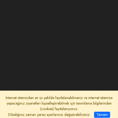
İnternet sitemizden en iyi şekilde faydalanabilmeniz ve internet sitemize
yapacağınız ziyaretleri kişiselleştirebilmek için tanımlama bilgilerinden
(cookies) faydalanıyoruz.
Dilediğiniz zaman çerez ayarlarınızı değiştirebilirsiniz.
Tamam