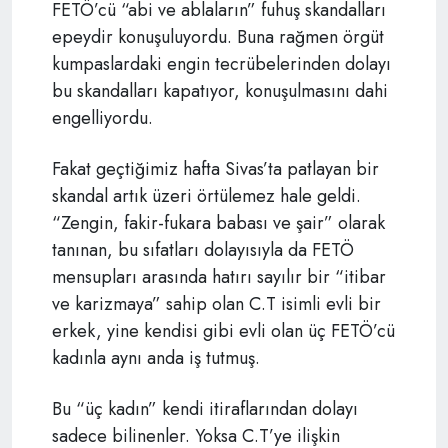
FETÖ’cü “abi ve ablaların” fuhuş skandalları
epeydir konuşuluyordu. Buna rağmen örgüt
kumpaslardaki engin tecrübelerinden dolayı
bu skandalları kapatıyor, konuşulmasını dahi
engelliyordu.
Fakat geçtiğimiz hafta Sivas’ta patlayan bir
skandal artık üzeri örtülemez hale geldi.
“Zengin, fakir-fukara babası ve şair” olarak
tanınan, bu sıfatları dolayısıyla da FETÖ
mensupları arasında hatırı sayılır bir “itibar
ve karizmaya” sahip olan C.T isimli evli bir
erkek, yine kendisi gibi evli olan üç FETÖ’cü
kadınla aynı anda iş tutmuş.
Bu “üç kadın” kendi itiraflarından dolayı
sadece bilinenler. Yoksa C.T’ye ilişkin