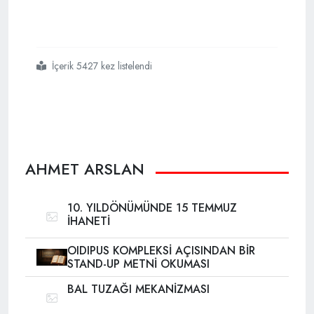
İçerik 5427 kez listelendi
#fetö nün
#fuhuş
#lağımı
#patladı
AHMET ARSLAN
10. YILDÖNÜMÜNDE 15 TEMMUZ
İHANETİ
OIDIPUS KOMPLEKSİ AÇISINDAN BİR
STAND-UP METNİ OKUMASI
BAL TUZAĞI MEKANİZMASI