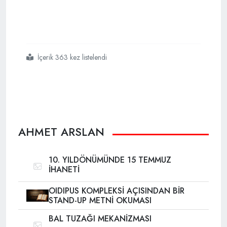
İçerik 363 kez listelendi
#ucuz
#gevezeliklerle
#ideolojik
#üstünlük
#sağlayamazsınız
AHMET ARSLAN
10. YILDÖNÜMÜNDE 15 TEMMUZ
İHANETİ
OIDIPUS KOMPLEKSİ AÇISINDAN BİR
STAND-UP METNİ OKUMASI
BAL TUZAĞI MEKANİZMASI