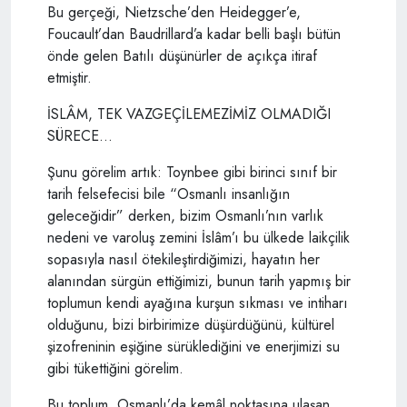
Bu gerçeği, Nietzsche’den Heidegger’e,
Foucault’dan Baudrillard’a kadar belli başlı bütün
önde gelen Batılı düşünürler de açıkça itiraf
etmiştir.
İSLÂM, TEK VAZGEÇİLEMEZİMİZ OLMADIĞI
SÜRECE...
Şunu görelim artık: Toynbee gibi birinci sınıf bir
tarih felsefecisi bile “Osmanlı insanlığın
geleceğidir” derken, bizim Osmanlı’nın varlık
nedeni ve varoluş zemini İslâm’ı bu ülkede laikçilik
sopasıyla nasıl ötekileştirdiğimizi, hayatın her
alanından sürgün ettiğimizi, bunun tarih yapmış bir
toplumun kendi ayağına kurşun sıkması ve intiharı
olduğunu, bizi birbirimize düşürdüğünü, kültürel
şizofreninin eşiğine sürüklediğini ve enerjimizi su
gibi tükettiğini görelim.
Bu toplum, Osmanlı’da kemâl noktasına ulaşan,