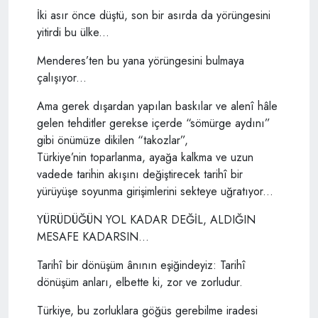
İki asır önce düştü, son bir asırda da yörüngesini
yitirdi bu ülke...
Menderes’ten bu yana yörüngesini bulmaya
çalışıyor...
Ama gerek dışardan yapılan baskılar ve alenî hâle
gelen tehditler gerekse içerde “sömürge aydını”
gibi önümüze dikilen “takozlar”,
Türkiye’nin toparlanma, ayağa kalkma ve uzun
vadede tarihin akışını değiştirecek tarihî bir
yürüyüşe soyunma girişimlerini sekteye uğratıyor...
YÜRÜDÜĞÜN YOL KADAR DEĞİL, ALDIĞIN
MESAFE KADARSIN...
Tarihî bir dönüşüm ânının eşiğindeyiz: Tarihî
dönüşüm anları, elbette ki, zor ve zorludur.
Türkiye, bu zorluklara göğüs gerebilme iradesi