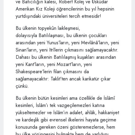
ve Batıcılığın kalesi, Robert Kolej ve Üsküdar
Amerikan Kız Koleji öğrencilerinin bu yıl hepsinin
yurtdışındaki üniversiteleri tercih etmesidir!
Bu ülkenin topyekûn laikleşmesi,
dolayısıyla Batılılaşması, bu ülkenin çocukları
arasından yeni Yunus’ların, yeni Mevlânâ’ların, yeni
Sinan’ların, yeni Itrîlerin çıkmasını sağlamayacaktır.
Dahası bu ülkenin Batılılaşmış kuşakları arasından
yeni Kant’ların, yeni Mozart’ların, yeni
Shakespeare’lerin filan çıkmasını da
sağlamayacaktır: Taklit’ten ancak karikatür çıkar
çünkü.
Bu ülkenin bütün kesimleri ama özellikle de İslâmî
kesimleri, İslâm’ı tek vazgeçilemezleri katına
yükseltemezler ve İslâm’ın adalet, ahlâk, hakkaniyet
ve kardeşlik gibi evrensel ilkelerini hayata geçirme
konusunda gereken özeni gösteremezlerse, hem
bu ülke yörüngesini bulmakta hem de varlığını