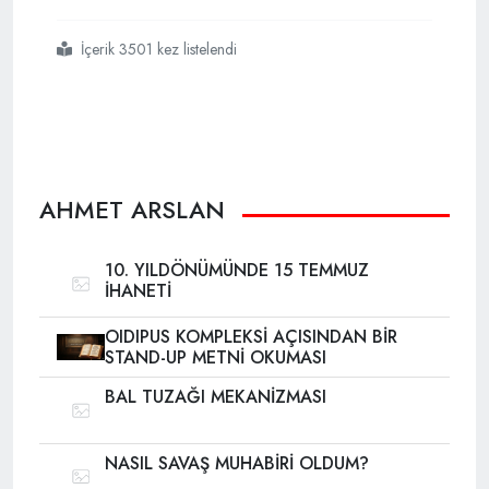
İçerik 3501 kez listelendi
#islâm
#tek
#vazgeçilemezimiz
#olmadığı
#sürece
AHMET ARSLAN
10. YILDÖNÜMÜNDE 15 TEMMUZ
İHANETİ
OIDIPUS KOMPLEKSİ AÇISINDAN BİR
STAND-UP METNİ OKUMASI
BAL TUZAĞI MEKANİZMASI
NASIL SAVAŞ MUHABİRİ OLDUM?