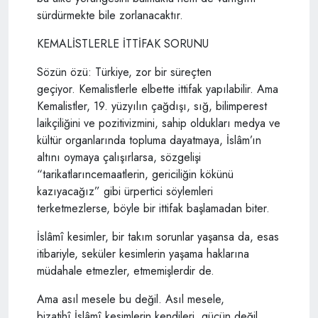
sürdürmekte bile zorlanacaktır.
KEMALİSTLERLE İTTİFAK SORUNU
Sözün özü: Türkiye, zor bir süreçten
geçiyor. Kemalistlerle elbette ittifak yapılabilir. Ama
Kemalistler, 19. yüzyılın çağdışı, sığ, bilimperest
laikçiliğini ve pozitivizmini, sahip oldukları medya ve
kültür organlarında topluma dayatmaya, İslâm’ın
altını oymaya çalışırlarsa, sözgelişi
“tarikatlarıncemaatlerin, gericiliğin kökünü
kazıyacağız” gibi ürpertici söylemleri
terketmezlerse, böyle bir ittifak başlamadan biter.
İslâmî kesimler, bir takım sorunlar yaşansa da, esas
itibariyle, seküler kesimlerin yaşama haklarına
müdahale etmezler, etmemişlerdir de.
Ama asıl mesele bu değil. Asıl mesele,
bizatihî İslâmî kesimlerin kendileri, gücün değil