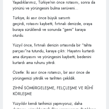
Yaşadıklarımız, Türkiye’nin önce rotasını, sonra da
yönünü ve yörüngesini bulma serüveni...
Türkiye, iki asır önce büyük sarsıntı
geçirdi, rotasını kaybetti; fırtınalı denizde, oraya
buraya sürüklendi ve sonunda “gemi” karaya
oturdu.
Yüzyıl önce, fırtınalı denizin ortasında bir “tahta
parçası”na tutundu, karaya çıktı: Hayatını kurtardı
ama dünyasını ve yörüngesini kaybetti; bedenini
kurtardı ama ruhunu yitirdi.
Özetle: İki asır önce rotamızı, bir asır önce de
yörüngemizi yitirdik ve tarihten çekildik.
ZİHNÎ SÖMÜRGELEŞME, FELÇLEŞME VE RÛHÎ
KÖRLEŞME
Yüzyıldır kendi tarihimizi yapmıyoruz; daha