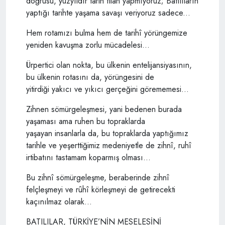
doğrusu, yüzyıldır tarih filan yapmıyoruz; Batılıların
yaptığı tarihte yaşama savaşı veriyoruz sadece...
Hem rotamızı bulma hem de tarihî yörüngemize
yeniden kavuşma zorlu mücadelesi...
Ürpertici olan nokta, bu ülkenin entelijansiyasının,
bu ülkenin rotasını da, yörüngesini de
yitirdiği yakıcı ve yıkıcı gerçeğini görememesi...
Zihnen sömürgeleşmesi, yani bedenen burada
yaşaması ama ruhen bu topraklarda
yaşayan insanlarla da, bu topraklarda yaptığımız
tarihle ve yeşerttiğimiz medeniyetle de zihnî, ruhî
irtibatını tastamam koparmış olması...
Bu zihnî sömürgeleşme, beraberinde zihnî
felçleşmeyi ve rûhî körleşmeyi de getirecekti
kaçınılmaz olarak...
BATILILAR, TÜRKİYE’NİN MESELESİNİ