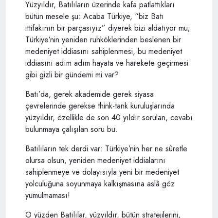
Yüzyıldır, Batılıların üzerinde kafa patlattıkları
bütün mesele şu: Acaba Türkiye, “biz Batı
ittifakının bir parçasıyız” diyerek bizi aldatıyor mu;
Türkiye’nin yeniden ruhköklerinden beslenen bir
medeniyet iddiasını sahiplenmesi, bu medeniyet
iddiasını adım adım hayata ve harekete geçirmesi
gibi gizli bir gündemi mi var?
Batı’da, gerek akademide gerek siyasa
çevrelerinde gerekse think-tank kuruluşlarında
yüzyıldır, özellikle de son 40 yıldır sorulan, cevabı
bulunmaya çalışılan soru bu.
Batılıların tek derdi var: Türkiye’nin her ne sûretle
olursa olsun, yeniden medeniyet iddialarını
sahiplenmeye ve dolayısıyla yeni bir medeniyet
yolculuğuna soyunmaya kalkışmasına aslâ göz
yumulmaması!
O yüzden Batılılar, yüzyıldır, bütün stratejilerini,