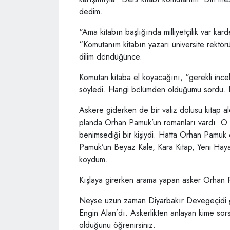
dedim.
“Ama kitabın başlığında milliyetçilik var ka
“Komutanım kitabın yazarı üniversite rektörü
dilim döndüğünce.
Komutan kitaba el koyacağını, “gerekli in
söyledi. Hangi bölümden olduğumu sordu. 
Askere giderken de bir valiz dolusu kitap al
planda Orhan Pamuk’un romanları vardı. O
benimsediği bir kişiydi. Hatta Orhan Pamuk 
Pamuk’un Beyaz Kale, Kara Kitap, Yeni Hayat 
koydum.
Kışlaya girerken arama yapan asker Orhan Pa
Neyse uzun zaman Diyarbakır Devegeçidi g
Engin Alan’dı. Askerlikten anlayan kime sors
olduğunu öğrenirsiniz.