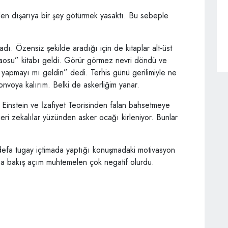
iden dışarıya bir şey götürmek yasaktı. Bu sebeple
dı. Özensiz şekilde aradığı için de kitaplar alt-üst
 Taosu” kitabı geldi. Görür görmez nevri döndü ve
apmayı mı geldin” dedi. Terhis günü gerilimiyle ne
konvoya kalırım. Belki de askerliğim yanar.
 Einstein ve İzafiyet Teorisinden falan bahsetmeye
ri zekalılar yüzünden asker ocağı kirleniyor. Bunlar
defa tugay içtimada yaptığı konuşmadaki motivasyon
za bakış açım muhtemelen çok negatif olurdu.