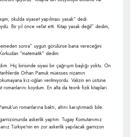
rdeşim, okulda siyaset yapılması yasak” dedi.
ydü. Bir yıl önce vefat etti. Kitap yasak değil” dedim,
celemeden sonra” uygun görülürse bana vereceğini
Korkudan “matematik” dedim.
dım. Hiç birisinde siyasi bir çağrışım başlığı yoktu. Ön
 tarihlerde Orhan Pamuk müesses nizamın
okumayana kız-oğlan verilmiyordu. Valizin en üstüne
romanlarını koydum. En alta da teorik fizik kitapları
muk’un romanlarına baktı, altını karıştırmadı bile.
arnizonunda askerlik yaptım. Tugay Komutanımız
anız Türkiye’nin en zor askerlik yapılacak garnizon