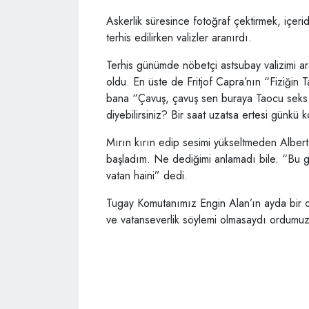
Askerlik süresince fotoğraf çektirmek, içer
terhis edilirken valizler aranırdı.
Terhis günümde nöbetçi astsubay valizimi ara
oldu. En üste de Fritjof Capra’nın “Fiziğin
bana “Çavuş, çavuş sen buraya Taocu seks y
diyebilirsiniz? Bir saat uzatsa ertesi günkü 
Mırın kırın edip sesimi yükseltmeden Albert
başladım. Ne dediğimi anlamadı bile. “Bu ge
vatan haini” dedi.
Tugay Komutanımız Engin Alan’ın ayda bir 
ve vatanseverlik söylemi olmasaydı ordumu