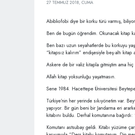
27 TEMMUZ 2018, CUMA
Abibliofobi diye bir korku türü varmış, bili
Ben de bugün öğrendim. Okunacak kitap kal
Ben bazı uzun seyahatlerde bu korkuyu yaş
“kitapsız kalırım” endişesiyle beş-altı kitap
Askere de bir valiz kitapla gitmiştim ama hiç 
Allah kitap yoksunluğu yaşatmasın.
Sene 1984. Hacettepe Üniversitesi Beytepe
Türkiye’nin her yerinde sıkıyönetim var. B
yapıyor. Bir gün beni bir Jandarma eri ararke
kitabını buldu. Derhal komutanına bağırdı: 
Komutanı astsubay geldi. Kitabı yüzüme ça
karışımıyla “Ders kitabı komutanım. Din mese