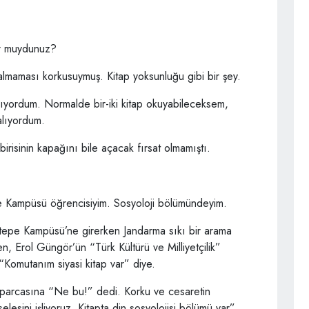
yor muydunuz?
maması korkusuymuş. Kitap yoksunluğu gibi bir şey.
ıyordum. Normalde bir-iki kitap okuyabileceksem,
 alıyordum.
birisinin kapağını bile açacak fırsat olmamıştı.
 Kampüsü öğrencisiyim. Sosyoloji bölümündeyim.
eytepe Kampüsü’ne girerken Jandarma sıkı bir arama
n, Erol Güngör’ün “Türk Kültürü ve Milliyetçilik”
“Komutanım siyasi kitap var” diye.
rparcasına “Ne bu!” dedi. Korku ve cesaretin
lesini işliyoruz. Kitapta din sosyolojisi bölümü var”