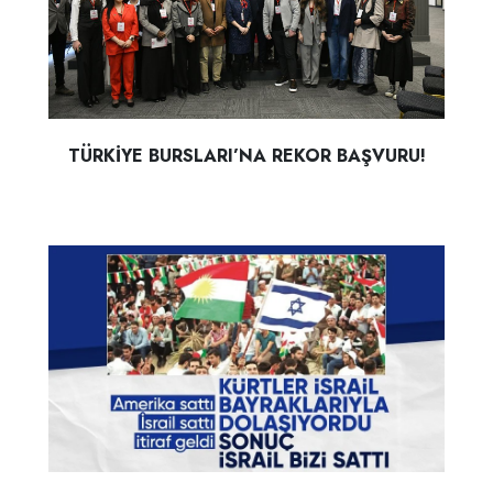
TÜRKİYE BURSLARI’NA REKOR BAŞVURU!