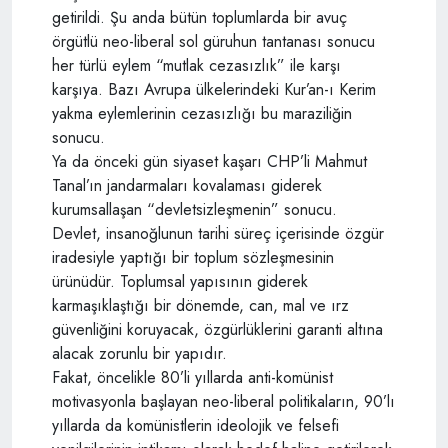
getirildi. Şu anda bütün toplumlarda bir avuç
örgütlü neo-liberal sol güruhun tantanası sonucu
her türlü eylem “mutlak cezasızlık” ile karşı
karşıya. Bazı Avrupa ülkelerindeki Kur’an-ı Kerim
yakma eylemlerinin cezasızlığı bu maraziliğin
sonucu.
Ya da önceki gün siyaset kaşarı CHP’li Mahmut
Tanal’ın jandarmaları kovalaması giderek
kurumsallaşan “devletsizleşmenin” sonucu.
Devlet, insanoğlunun tarihi süreç içerisinde özgür
iradesiyle yaptığı bir toplum sözleşmesinin
ürünüdür. Toplumsal yapısının giderek
karmaşıklaştığı bir dönemde, can, mal ve ırz
güvenliğini koruyacak, özgürlüklerini garanti altına
alacak zorunlu bir yapıdır.
Fakat, öncelikle 80’li yıllarda anti-komünist
motivasyonla başlayan neo-liberal politikaların, 90’lı
yıllarda da komünistlerin ideolojik ve felsefi