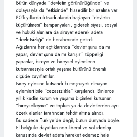
Bütün dünyada “devletin görünürlüğünde” ve
dolayısıyla da “etkisinde” hissedilir bir azalma var.
80’li yıllarda iktisadi alanda başlayan “devletin
küçültülmesi” kampanyaları, giderek siyasi, sosyal
ve hukuki alanlara da sirayet ederek adeta
“devletsizliği” de beraberinde getirdi.
Ağızlarını her açtıklarında “devlet şunu da mı
yapar, devlet şuna da mı karışır” züppeliği
yapanlar, bireyin ve bireysel eylemlerin
kutsanmasıyla ortak yaşama kültürünü önemli
ölçüde zayıflattılar.
Birey öylesine kutsandı ki meşruiyeti olmayan
eylemleri bile “cezasızlıkla” karşılandı. Binlerce
yıllık kadim kurum ve yaşama biçimleri kutsanan
“bireyselleşme” ve toplum ya da devletlerden ayrı
özerk alanlar tarafından tehdit altına alındı.
Bu sadece Türkiye’de değil, bütün dünyada böyle.
El birliği ile dayatılan neo-liberal ve sol ideoloji
karşısında devlet adeta hareket edemez hale