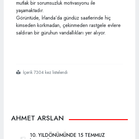
mutlak bir sorumsuzluk motivasyonu ile
yaşamaktadır.
Görüntüde, İrlanda’da gündüz saatlerinde hiç
kimseden korkmadan, çekinmeden rastgele evlere
saldıran bir güruhun vandallıkları yer alıyor.
İçerik 7304 kez listelendi
#devletin
#görünürlüğünü
#azaltırsanız
AHMET ARSLAN
10. YILDÖNÜMÜNDE 15 TEMMUZ