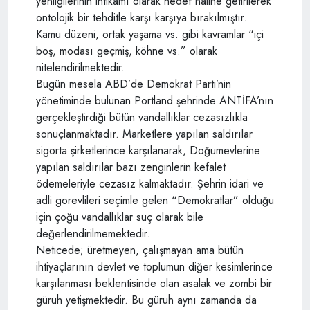
yenilgilerinin intikamı olarak hedef haline getirilerek
ontolojik bir tehditle karşı karşıya bırakılmıştır.
Kamu düzeni, ortak yaşama vs. gibi kavramlar “içi
boş, modası geçmiş, köhne vs.” olarak
nitelendirilmektedir.
Bugün mesela ABD’de Demokrat Parti’nin
yönetiminde bulunan Portland şehrinde ANTİFA’nın
gerçekleştirdiği bütün vandallıklar cezasızlıkla
sonuçlanmaktadır. Marketlere yapılan saldırılar
sigorta şirketlerince karşılanarak, Doğumevlerine
yapılan saldırılar bazı zenginlerin kefalet
ödemeleriyle cezasız kalmaktadır. Şehrin idari ve
adli görevlileri seçimle gelen “Demokratlar” olduğu
için çoğu vandallıklar suç olarak bile
değerlendirilmemektedir.
Neticede; üretmeyen, çalışmayan ama bütün
ihtiyaçlarının devlet ve toplumun diğer kesimlerince
karşılanması beklentisinde olan asalak ve zombi bir
güruh yetişmektedir. Bu güruh aynı zamanda da