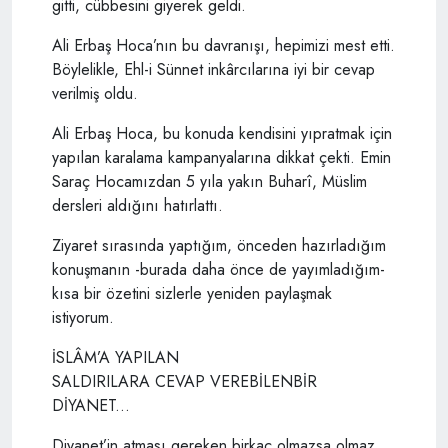
gitti, cübbesini giyerek geldi.
Ali Erbaş Hoca’nın bu davranışı, hepimizi mest etti.
Böylelikle, Ehl-i Sünnet inkârcılarına iyi bir cevap
verilmiş oldu.
Ali Erbaş Hoca, bu konuda kendisini yıpratmak için
yapılan karalama kampanyalarına dikkat çekti. Emin
Saraç Hocamızdan 5 yıla yakın Buharî, Müslim
dersleri aldığını hatırlattı.
Ziyaret sırasında yaptığım, önceden hazırladığım
konuşmanın -burada daha önce de yayımladığım-
kısa bir özetini sizlerle yeniden paylaşmak
istiyorum.
İSLÂM’A YAPILAN
SALDIRILARA CEVAP VEREBİLENBİR
DİYANET...
Diyanet’in atması gereken birkaç olmazsa olmaz