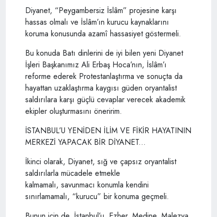
Diyanet, “Peygambersiz İslâm” projesine karşı
hassas olmalı ve İslâm’ın kurucu kaynaklarını
koruma konusunda azamî hassasiyet göstermeli.
Bu konuda Batı dinlerini de iyi bilen yeni Diyanet
İşleri Başkanımız Ali Erbaş Hoca’nın, İslâm’ı
reforme ederek Protestanlaştırma ve sonuçta da
hayattan uzaklaştırma kaygısı güden oryantalist
saldırılara karşı güçlü cevaplar verecek akademik
ekipler oluşturmasını öneririm.
İSTANBUL’U YENİDEN İLİM VE FİKİR HAYATININ
MERKEZİ YAPACAK BİR DİYANET...
İkinci olarak, Diyanet, sığ ve çapsız oryantalist
saldırılarla mücadele etmekle
kalmamalı, savunmacı konumla kendini
sınırlamamalı, “kurucu” bir konuma geçmeli.
Bunun için de, İstanbul’u, Ezher, Medine, Malezya,