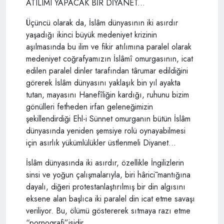
ATILIMI YAPACAK BİR DİYANET...
Üçüncü olarak da, İslâm dünyasının iki asırdır
yaşadığı ikinci büyük medeniyet krizinin
aşılmasında bu ilim ve fikir atılımına paralel olarak
medeniyet coğrafyamızın İslâmî omurgasının, icat
edilen paralel dinler tarafından târumar edildiğini
görerek İslâm dünyasını yaklaşık bin yıl ayakta
tutan, mayasını Hanefîliğin kardığı, ruhunu bizim
gönülleri fetheden irfan geleneğimizin
şekillendirdiği Ehl-i Sünnet omurganın bütün İslâm
dünyasında yeniden şemsiye rolü oynayabilmesi
için asırlık yükümlülükler üstlenmeli Diyanet...
İslâm dünyasında iki asırdır, özellikle İngilizlerin
sinsi ve yoğun çalışmalarıyla, biri hâricī mantığına
dayalı, diğeri protestanlaştırılmış bir din algısını
eksene alan başlıca iki paralel din icat etme savaşı
veriliyor. Bu, ölümü göstererek sıtmaya razı etme
“pornografi”isidir.