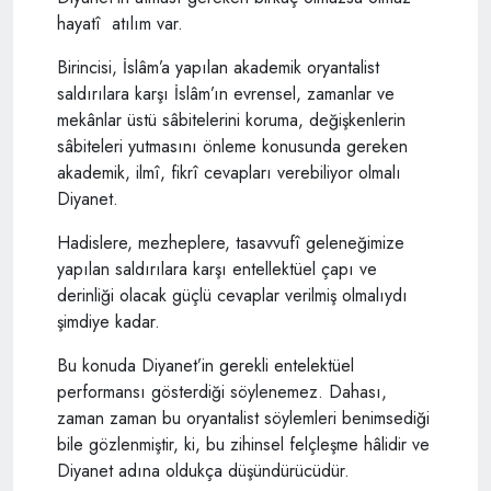
hayatî atılım var.
Birincisi, İslâm’a yapılan akademik oryantalist
saldırılara karşı İslâm’ın evrensel, zamanlar ve
mekânlar üstü sâbitelerini koruma, değişkenlerin
sâbiteleri yutmasını önleme konusunda gereken
akademik, ilmî, fikrî cevapları verebiliyor olmalı
Diyanet.
Hadislere, mezheplere, tasavvufî geleneğimize
yapılan saldırılara karşı entellektüel çapı ve
derinliği olacak güçlü cevaplar verilmiş olmalıydı
şimdiye kadar.
Bu konuda Diyanet’in gerekli entelektüel
performansı gösterdiği söylenemez. Dahası,
zaman zaman bu oryantalist söylemleri benimsediği
bile gözlenmiştir, ki, bu zihinsel felçleşme hâlidir ve
Diyanet adına oldukça düşündürücüdür.