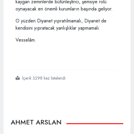
kaygan zeminlerde bütünleştirici, şemsiye rolü
oynayacak en önemli kurumların başında geliyor.
O yüzden Diyanet yıpratılmamalı, Diyanet de
kendisini yıpratacak yanlışlıklar yapmamalı.
Vesselâm.
İçerik 3298 kez listelendi
#diyanet
#için
#üç
#büyük
#atılım
#önerisi
AHMET ARSLAN