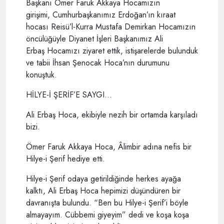
Başkanı Ömer Faruk Akkaya Hocamızın
girişimi, Cumhurbaşkanımız Erdoğan’ın kıraat
hocası Reisü’l-Kurra Mustafa Demirkan Hocamızın
öncülüğüyle Diyanet İşleri Başkanımız Ali
Erbaş Hocamızı ziyaret ettik, istişarelerde bulunduk
ve tabii İhsan Şenocak Hoca’nın durumunu
konuştuk.
HİLYE-İ ŞERİF’E SAYGI...
Ali Erbaş Hoca, ekibiyle nezih bir ortamda karşıladı
bizi.
Ömer Faruk Akkaya Hoca, Âlimbir adına nefis bir
Hilye-i Şerif hediye etti.
Hilye-i Şerif odaya getirildiğinde herkes ayağa
kalktı, Ali Erbaş Hoca hepimizi düşündüren bir
davranışta bulundu. “Ben bu Hilye-i Şerif’i böyle
almayayım. Cübbemi giyeyim” dedi ve koşa koşa