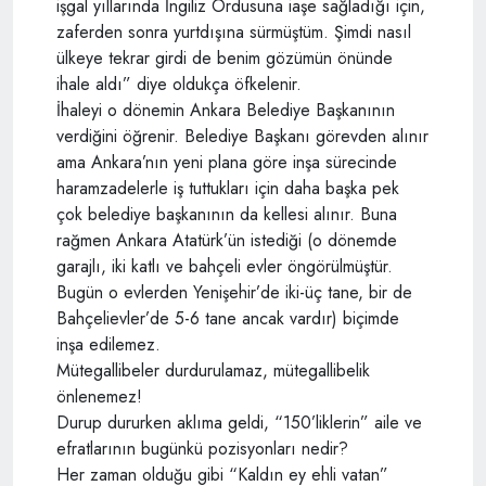
işgal yıllarında İngiliz Ordusuna iaşe sağladığı için,
zaferden sonra yurtdışına sürmüştüm. Şimdi nasıl
ülkeye tekrar girdi de benim gözümün önünde
ihale aldı” diye oldukça öfkelenir.
İhaleyi o dönemin Ankara Belediye Başkanının
verdiğini öğrenir. Belediye Başkanı görevden alınır
ama Ankara’nın yeni plana göre inşa sürecinde
haramzadelerle iş tuttukları için daha başka pek
çok belediye başkanının da kellesi alınır. Buna
rağmen Ankara Atatürk’ün istediği (o dönemde
garajlı, iki katlı ve bahçeli evler öngörülmüştür.
Bugün o evlerden Yenişehir’de iki-üç tane, bir de
Bahçelievler’de 5-6 tane ancak vardır) biçimde
inşa edilemez.
Mütegallibeler durdurulamaz, mütegallibelik
önlenemez!
Durup dururken aklıma geldi, “150’liklerin” aile ve
efratlarının bugünkü pozisyonları nedir?
Her zaman olduğu gibi “Kaldın ey ehli vatan”