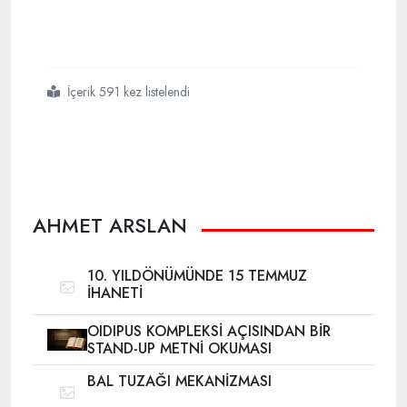
İçerik 591 kez listelendi
#150 liklerin
#efradı
#şimdi
#ne
#durumda
AHMET ARSLAN
10. YILDÖNÜMÜNDE 15 TEMMUZ
İHANETİ
OIDIPUS KOMPLEKSİ AÇISINDAN BİR
STAND-UP METNİ OKUMASI
BAL TUZAĞI MEKANİZMASI