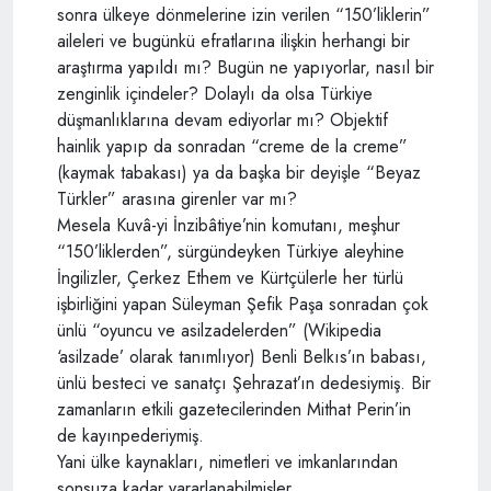
sonra ülkeye dönmelerine izin verilen “150’liklerin”
aileleri ve bugünkü efratlarına ilişkin herhangi bir
araştırma yapıldı mı? Bugün ne yapıyorlar, nasıl bir
zenginlik içindeler? Dolaylı da olsa Türkiye
düşmanlıklarına devam ediyorlar mı? Objektif
hainlik yapıp da sonradan “creme de la creme”
(kaymak tabakası) ya da başka bir deyişle “Beyaz
Türkler” arasına girenler var mı?
Mesela Kuvâ-yi İnzibâtiye’nin komutanı, meşhur
“150’liklerden”, sürgündeyken Türkiye aleyhine
İngilizler, Çerkez Ethem ve Kürtçülerle her türlü
işbirliğini yapan Süleyman Şefik Paşa sonradan çok
ünlü “oyuncu ve asilzadelerden” (Wikipedia
‘asilzade’ olarak tanımlıyor) Benli Belkıs’ın babası,
ünlü besteci ve sanatçı Şehrazat’ın dedesiymiş. Bir
zamanların etkili gazetecilerinden Mithat Perin’in
de kayınpederiymiş.
Yani ülke kaynakları, nimetleri ve imkanlarından
sonsuza kadar yararlanabilmişler.