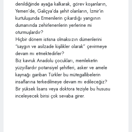
denildiğinde ayağa kalkarak, görev koşanların,
Yemen’de, Galiçya’da şehit olanların, İzmir’in
kurtuluşunda Ermenilerin çıkardığı yangının
dumanında zehirlenenlerin yerlerine mi
oturmuşlardır?
Hiçbir dönem istisna olmaksızın dümenlerini
“saygın ve asilzade kişilikler olarak” çevirmeye
devam mı etmektedirler?
Biz kavruk Anadolu çocukları, memleketin
yüzyıllardır potansiyel şehitleri, asker ve amele
kaynağı gariban Türkler bu mütegallibelerin
insaflarına terkedilmeye devam mı edileceğiz?
Bir yüksek lisans veya doktora teziyle bu hususu
inceleyecek birisi çok sevaba girer.