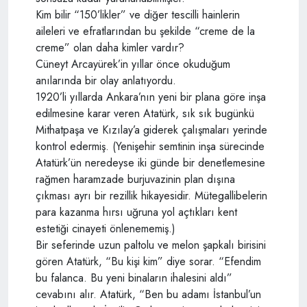
Kim bilir “150’likler” ve diğer tescilli hainlerin
aileleri ve efratlarından bu şekilde “creme de la
creme” olan daha kimler vardır?
Cüneyt Arcayürek’in yıllar önce okuduğum
anılarında bir olay anlatıyordu.
1920’li yıllarda Ankara’nın yeni bir plana göre inşa
edilmesine karar veren Atatürk, sık sık bugünkü
Mithatpaşa ve Kızılay’a giderek çalışmaları yerinde
kontrol edermiş. (Yenişehir semtinin inşa sürecinde
Atatürk’ün neredeyse iki günde bir denetlemesine
rağmen haramzade burjuvazinin plan dışına
çıkması ayrı bir rezillik hikayesidir. Mütegallibelerin
para kazanma hırsı uğruna yol açtıkları kent
estetiği cinayeti önlenememiş.)
Bir seferinde uzun paltolu ve melon şapkalı birisini
gören Atatürk, “Bu kişi kim” diye sorar. “Efendim
bu falanca. Bu yeni binaların ihalesini aldı”
cevabını alır. Atatürk, “Ben bu adamı İstanbul’un