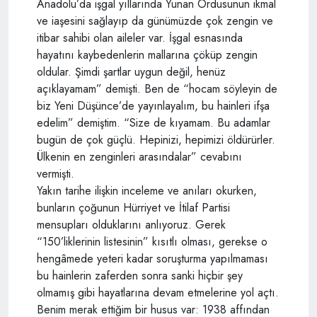
Anadolu’da işgal yıllarında Yunan Ordusunun ikmal
ve iaşesini sağlayıp da günümüzde çok zengin ve
itibar sahibi olan aileler var. İşgal esnasında
hayatını kaybedenlerin mallarına çöküp zengin
oldular. Şimdi şartlar uygun değil, henüz
açıklayamam” demişti. Ben de “hocam söyleyin de
biz Yeni Düşünce’de yayınlayalım, bu hainleri ifşa
edelim” demiştim. “Size de kıyamam. Bu adamlar
bugün de çok güçlü. Hepinizi, hepimizi öldürürler.
Ülkenin en zenginleri arasındalar” cevabını
vermişti.
Yakın tarihe ilişkin inceleme ve anıları okurken,
bunların çoğunun Hürriyet ve İtilaf Partisi
mensupları olduklarını anlıyoruz. Gerek
“150’liklerinin listesinin” kısıtlı olması, gerekse o
hengâmede yeteri kadar soruşturma yapılmaması
bu hainlerin zaferden sonra sanki hiçbir şey
olmamış gibi hayatlarına devam etmelerine yol açtı.
Benim merak ettiğim bir husus var: 1938 affından