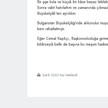
Bir şişe kola ve küçük bir kâse beyaz leblebi
Sonra vakti hatırlattım ve zamanında çıkmazs
Büyükelçilik’ten ayrıldım.
Bulgaristan Büyükelçiliği’nde alıkonulur mu
beni rahatlatmıştı.
Eğer Cemal Kaşıkçı, Başkonsolosluğa girmeden 
bildirseydi belki de başına bu meşum hadis
İçerik 3362 kez listelendi
#bulgaristan
#büyükelçiliğindeki
#tek
#kişilik
#kokteyl