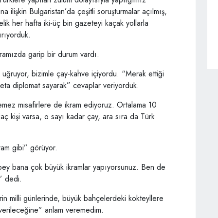
 ilişkin Bulgaristan’da çeşitli soruşturmalar açılmış,
telik her hafta iki-üç bin gazeteyi kaçak yollarla
ırıyorduk.
 aramızda garip bir durum vardı.
 uğruyor, bizimle çay-kahve içiyordu. “Merak ettiği
deta diplomat sayarak” cevaplar veriyorduk.
istemez misafirlere de ikram ediyoruz. Ortalama 10
ç kişi varsa, o sayı kadar çay, ara sıra da Türk
am gibi” görüyor.
bey bana çok büyük ikramlar yapıyorsunuz. Ben de
” dedi.
rin milli günlerinde, büyük bahçelerdeki kokteyllere
eyl verileceğine” anlam veremedim.