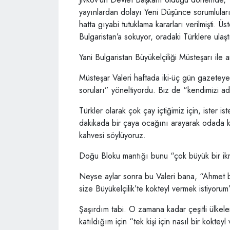
yayınlardan dolayı Yeni Düşünce sorumlularına
hatta gıyabi tutuklama kararları verilmişti. Üs
Bulgaristan’a sokuyor, oradaki Türklere ulaşt
Yani Bulgaristan Büyükelçiliği Müsteşarı ile
Müsteşar Valeri haftada iki-üç gün gazeteye
soruları” yöneltiyordu. Biz de “kendimizi a
Türkler olarak çok çay içtiğimiz için, ister 
dakikada bir çaya ocağını arayarak odada ka
kahvesi söylüyoruz.
Doğu Bloku mantığı bunu “çok büyük bir ikr
Neyse aylar sonra bu Valeri bana, “Ahmet 
size Büyükelçilik’te kokteyl vermek istiyorum
Şaşırdım tabi. O zamana kadar çeşitli ülkele
katıldığım için “tek kişi için nasıl bir kokt