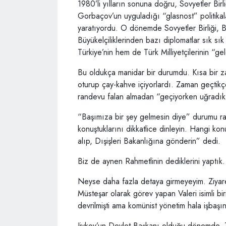
1980’li yılların sonuna doğru, Sovyetler Birl
Gorbaçov’un uyguladığı “glasnost” politikal
yaratıyordu. O dönemde Sovyetler Birliği, 
Büyükelçiliklerinden bazı diplomatlar sık sı
Türkiye’nin hem de Türk Milliyetçilerinin “g
Bu oldukça manidar bir durumdu. Kısa bir za
oturup çay-kahve içiyorlardı. Zaman geçtikçe
randevu falan almadan “geçiyorken uğradık
“Başımıza bir şey gelmesin diye” durumu rahm
konuştuklarını dikkatlice dinleyin. Hangi kon
alıp, Dışişleri Bakanlığına gönderin” dedi.
Biz de aynen Rahmetlinin dediklerini yaptık.
Neyse daha fazla detaya girmeyeyim. Ziyaret
Müsteşar olarak görev yapan Valeri isimli bi
devrilmişti ama komünist yönetim hala işbaşı
Jivkov’un Devlet Başkanı olduğu dönemde, T