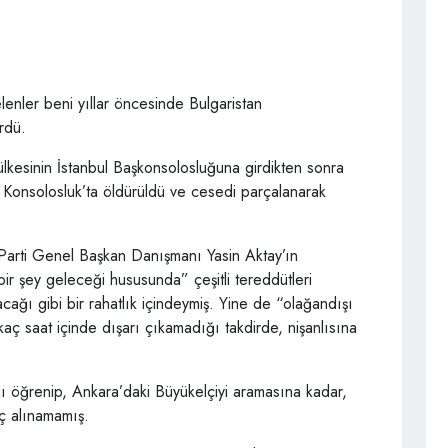
enler beni yıllar öncesinde Bulgaristan
ürdü.
ülkesinin İstanbul Başkonsolosluğuna girdikten sonra
 Konsolosluk’ta öldürüldü ve cesedi parçalanarak
 Parti Genel Başkan Danışmanı Yasin Aktay’ın
ir şey geleceği hususunda” çeşitli tereddütleri
ağı gibi bir rahatlık içindeymiş. Yine de “olağandışı
kaç saat içinde dışarı çıkamadığı takdirde, nişanlısına
nı öğrenip, Ankara’daki Büyükelçiyi aramasına kadar,
uç alınamamış.