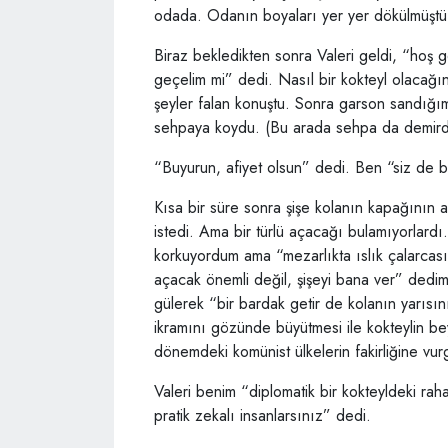
odada. Odanın boyaları yer yer dökülmüştü
Biraz bekledikten sonra Valeri geldi, “hoş g
geçelim mi” dedi. Nasıl bir kokteyl olacağ
şeyler falan konuştu. Sonra garson sandığım b
sehpaya koydu. (Bu arada sehpa da demird
“Buyurun, afiyet olsun” dedi. Ben “siz de 
Kısa bir süre sonra şişe kolanın kapağının 
istedi. Ama bir türlü açacağı bulamıyorlardı
korkuyordum ama “mezarlıkta ıslık çalarcası
açacak önemli değil, şişeyi bana ver” dedim 
gülerek “bir bardak getir de kolanın yarısı
ikramını gözünde büyütmesi ile kokteylin bey
dönemdeki komünist ülkelerin fakirliğine vur
Valeri benim “diplomatik bir kokteyldeki rah
pratik zekalı insanlarsınız” dedi.