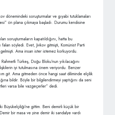
ivkov dönemindeki soruşturmalar ve gıyabi tutuklamaları
kesi” ön plana çıkmaya başladı. Durumu kendisine
lan soruşturmaların kapatıldığını, hatta bu
falan söyledi. Evet, Jivkov gitmişti, Komünist Parti
gelmişti. Ama insan ister istemez korkuyordu.
 Rahmetli Türkeş, Doğu Bloku’nun yıkılacağını
şkilerin iyi tutulmasına önem veriyordu. Benzer
m git. Ama gitmeden önce hangi saat diliminde elçilik
ına bildir. Böyle bir bilgilendirmeyi yaptığını da seni
tleri varsa bile vazgeçerler” dedi.
 Büyükelçiliği’ne gittim. Beni demirli küçük bir
 Demir bir masa ve yine demir iki sandalye vardı