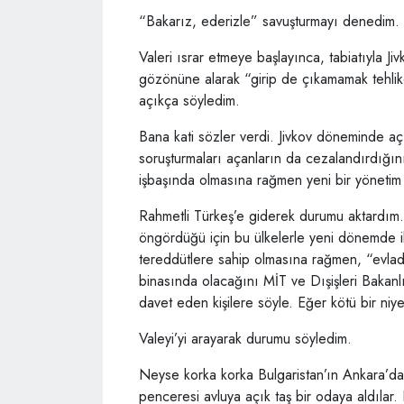
“Bakarız, ederizle” savuşturmayı denedim.
Valeri ısrar etmeye başlayınca, tabiatıyla J
gözönüne alarak “girip de çıkamamak tehli
açıkça söyledim.
Bana kati sözler verdi. Jivkov döneminde açı
soruşturmaları açanların da cezalandırdığını 
işbaşında olmasına rağmen yeni bir yönetim 
Rahmetli Türkeş’e giderek durumu aktardım.
öngördüğü için bu ülkelerle yeni dönemde ili
tereddütlere sahip olmasına rağmen, “evladı
binasında olacağını MİT ve Dışişleri Bakanlığ
davet eden kişilere söyle. Eğer kötü bir niye
Valeyi’yi arayarak durumu söyledim.
Neyse korka korka Bulgaristan’ın Ankara’daki
penceresi avluya açık taş bir odaya aldılar.