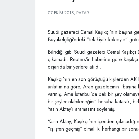
07 EKIM 2018, PAZAR
Suudi gazeteci Cemal Kaşıkçı’nın başına gel
Büyükelçiliği’ndeki “tek kişilik kokteyle” göt
Bilindiği gibi Suudi gazeteci Cemal Kaşıkçı 
çıkamadı. Reuters’in haberine göre Kaşıkçı
dışarıda bir yerlere atıldı.
Kaşıkçı’nın en son görüştüğü kişilerden AK
anlatımına göre, Arap gazetecinin “başına b
varmış. Ama İstanbul’da pek bir şey olamayac
bir şeyler olabileceğini” hesaba katarak, bir
Yasin Aktay’ı aramasını söylemiş.
Yasin Aktay, Kaşıkçı’nın içeriden çıkmadığı
“iş işten geçmiş” olmalı ki herhangi bir son