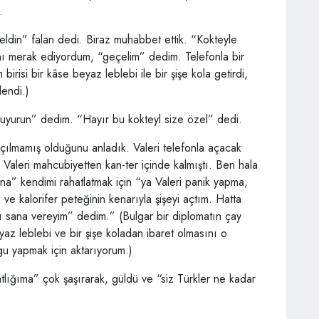
.
eldin” falan dedi. Biraz muhabbet ettik. “Kokteyle
ını merak ediyordum, “geçelim” dedim. Telefonla bir
irisi bir kâse beyaz leblebi ile bir şişe kola getirdi,
endi.)
buyurun” dedim. “Hayır bu kokteyl size özel” dedi.
açılmamış olduğunu anladık. Valeri telefonla açacak
. Valeri mahcubiyetten kan-ter içinde kalmıştı. Ben hala
na” kendimi rahatlatmak için “ya Valeri panik yapma,
ve kalorifer peteğinin kenarıyla şişeyi açtım. Hatta
nı sana vereyim” dedim.” (Bulgar bir diplomatın çay
az leblebi ve bir şişe koladan ibaret olmasını o
gu yapmak için aktarıyorum.)
atlığıma” çok şaşırarak, güldü ve “siz Türkler ne kadar