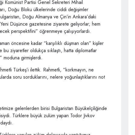
iği Komünist Partisi Genel Sekreteri Mihail
arı, Doğu Bloku ülkelerinde ciddi değişimler
Bulgaristan, Doğu Almanya ve Çin’in Ankara’daki
k Yeni Düşünce gazetesine ziyarete geliyorlar; hem
elecek perspektifini” öğrenmeye çalışıyorlardı.
man öncesine kadar “karşılıklı düşman olan” kişiler
 bu ziyaretler oldukça sıklaştı, hatta diplomatlar
” moduna girmişlerdi.
etli Türkeş’i ilettik. Rahmetli, “korkmayın, ne
ularda soru sorduklarını, nelere yoğunlaştıklarını not
imize gelenlerden birisi Bulgaristan Büyükelçiliğinde
risiydi. Türklere büyük zulüm yapan Todor Jivkov
ndaydı.
ürklere yapılan zülüm dolayısıyla yaptığımız