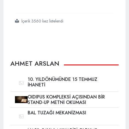
İçerik 3560 kez listelendi
#darbeciler
#de
#darbecilere
#arka
#çıkanlar
#da
#tarihin
#çöp
#sepetini
#boylayacak
AHMET ARSLAN
10. YILDÖNÜMÜNDE 15 TEMMUZ
İHANETİ
OIDIPUS KOMPLEKSİ AÇISINDAN BİR
STAND-UP METNİ OKUMASI
BAL TUZAĞI MEKANİZMASI