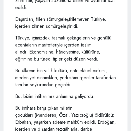
zihnî felç yaşayan sözümona elitler ve aydınlar icat
edildi.
Dışardan, fiilen sömürgeleştirilemeyen Türkiye,
içerden zihnen sömürgeleştirildi.
Türkiye, içimizdeki tasmalı çekirgelerin ve gönüllü
acentaların marifetleriyle içerden teslim
alındı: Ekonomisine, hâriciyesine, kültürüne,
eğitimine bu türedi tipler çeki düzen verdi.
Bu ülkenin bin yıllık kültürü, entelektüel birikimi,
medeniyet dinamikleri, yerli sömürgeciler tarafından
tam bir soykırımdan geçirildi.
Bu, bizim intiharımız anlamına geliyordu.
Bu intihara karşı çıkan milletin
çocukları (Menderes, Özal, Yazıcıoğlu) öldürüldü;
Erbakan, yaşarken ademe mahkûm edildi. Erdoğan,
içerden ve dışardan tezgâhlarla, darbe