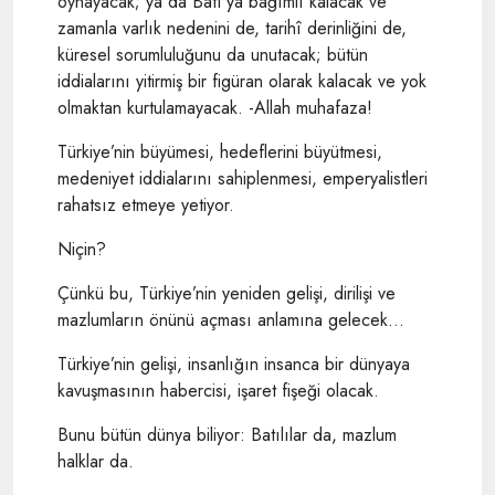
oynayacak; ya da Batı’ya bağımlı kalacak ve
zamanla varlık nedenini de, tarihî derinliğini de,
küresel sorumluluğunu da unutacak; bütün
iddialarını yitirmiş bir figüran olarak kalacak ve yok
olmaktan kurtulamayacak. -Allah muhafaza!
Türkiye’nin büyümesi, hedeflerini büyütmesi,
medeniyet iddialarını sahiplenmesi, emperyalistleri
rahatsız etmeye yetiyor.
Niçin?
Çünkü bu, Türkiye’nin yeniden gelişi, dirilişi ve
mazlumların önünü açması anlamına gelecek...
Türkiye’nin gelişi, insanlığın insanca bir dünyaya
kavuşmasının habercisi, işaret fişeği olacak.
Bunu bütün dünya biliyor: Batılılar da, mazlum
halklar da.