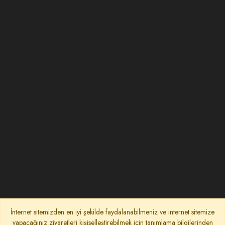
İnternet sitemizden en iyi şekilde faydalanabilmeniz ve internet sitemize
yapacağınız ziyaretleri kişiselleştirebilmek için tanımlama bilgilerinden