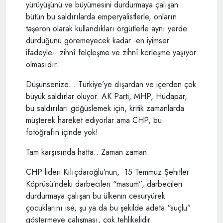
yürüyüşünü ve büyümesini durdurmaya çalışan
bütün bu saldırılarda emperyalistlerle, onların
taşeron olarak kullandıkları örgütlerle aynı yerde
durduğunu göremeyecek kadar -en iyimser
ifadeyle- zihnî felçleşme ve zihnî körleşme yaşıyor
olmasıdır.
Düşünsenize... Türkiye’ye dışardan ve içerden çok
büyük saldırlar oluyor. AK Parti, MHP, Hüdapar,
bu saldırıları göğüslemek için, kritik zamanlarda
müşterek hareket ediyorlar ama CHP, bu
fotoğrafın içinde yok!
Tam karşısında hatta.. Zaman zaman.
CHP lideri Kılıçdaroğlu’nun, 15 Temmuz Şehitler
Köprüsü’ndeki darbecileri “masum”, darbecileri
durdurmaya çalışan bu ülkenin cesuryürek
çocuklarını ise, şu ya da bu şekilde adeta “suçlu”
göstermeye çalışması, çok tehlikelidir.