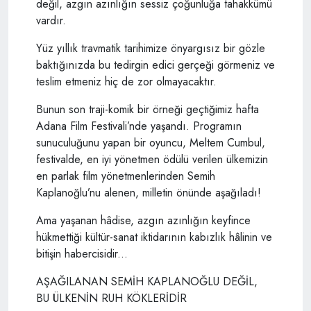
değil, azgın azınlığın sessiz çoğunluğa tahakkümü
vardır.
Yüz yıllık travmatik tarihimize önyargısız bir gözle
baktığınızda bu tedirgin edici gerçeği görmeniz ve
teslim etmeniz hiç de zor olmayacaktır.
Bunun son traji-komik bir örneği geçtiğimiz hafta
Adana Film Festivali’nde yaşandı. Programın
sunuculuğunu yapan bir oyuncu, Meltem Cumbul,
festivalde, en iyi yönetmen ödülü verilen ülkemizin
en parlak film yönetmenlerinden Semih
Kaplanoğlu’nu alenen, milletin önünde aşağıladı!
Ama yaşanan hâdise, azgın azınlığın keyfince
hükmettiği kültür-sanat iktidarının kabızlık hâlinin ve
bitişin habercisidir...
AŞAĞILANAN SEMİH KAPLANOĞLU DEĞİL,
BU ÜLKENİN RUH KÖKLERİDİR