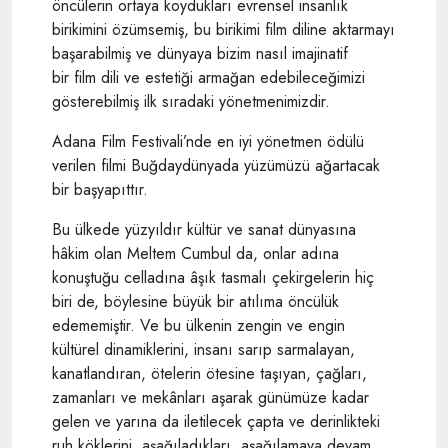
öncülerin ortaya koydukları evrensel insanlık
birikimini özümsemiş, bu birikimi film diline aktarmayı
başarabilmiş ve dünyaya bizim nasıl imajinatif
bir film dili ve estetiği armağan edebileceğimizi
gösterebilmiş ilk sıradaki yönetmenimizdir.
Adana Film Festivali’nde en iyi yönetmen ödülü
verilen filmi Buğdaydünyada yüzümüzü ağartacak
bir başyapıttır.
Bu ülkede yüzyıldır kültür ve sanat dünyasına
hâkim olan Meltem Cumbul da, onlar adına
konuştuğu celladına âşık tasmalı çekirgelerin hiç
biri de, böylesine büyük bir atılıma öncülük
edememiştir. Ve bu ülkenin zengin ve engin
kültürel dinamiklerini, insanı sarıp sarmalayan,
kanatlandıran, ötelerin ötesine taşıyan, çağları,
zamanları ve mekânları aşarak günümüze kadar
gelen ve yarına da iletilecek çapta ve derinlikteki
ruh köklerini aşağıladıkları, aşağılamaya devam