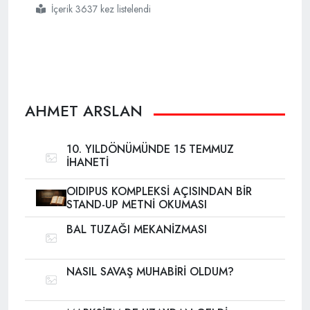
İçerik 3637 kez listelendi
#azgın
#azınlığın
#traji komik
#hâli
#tükenişin
#hâl i
#pür
#melâli
AHMET ARSLAN
10. YILDÖNÜMÜNDE 15 TEMMUZ
İHANETİ
OIDIPUS KOMPLEKSİ AÇISINDAN BİR
STAND-UP METNİ OKUMASI
BAL TUZAĞI MEKANİZMASI
NASIL SAVAŞ MUHABİRİ OLDUM?