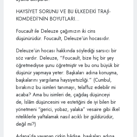
HAYSİYET SORUNU VE BU ÜLKEDEKİ TRAJİ-
KOMDEDİ’NİN BOYUTLARI...
Foucault ile Deleuze çağımızın iki cins
düşünürüdür. Foucault, Deleuze’ün hocasıdır.
Deleuze’ün hocası hakkında söylediği sarsıcı bir
söz vardır. Deleuze, “Foucault, bize hiç bir şey
öğretmediyse şunu öğretmiştir ve bu onu büyük bir
düşünür yapmaya yeter: Başkaları adına konuşma,
başkalarını yargılama haysiyetsizliği.” (Cumbul,
bırakınız bu isimleri tanımayı, telaffuz edebilir mi
acaba? Ama bu isimleri de, çağdaş düşünceyi
de, İslâm düşüncesini ve estetiğini de iyi bilen bir
yönetmeni “gerici, yobaz, yalaka” vesaire gibi ilkel
niteliklerle yaftalamak nasıl acıklı bir güldürüdür,
değil mi?)
Adana’da yaşanan çirkin hâdise, başkaları adına