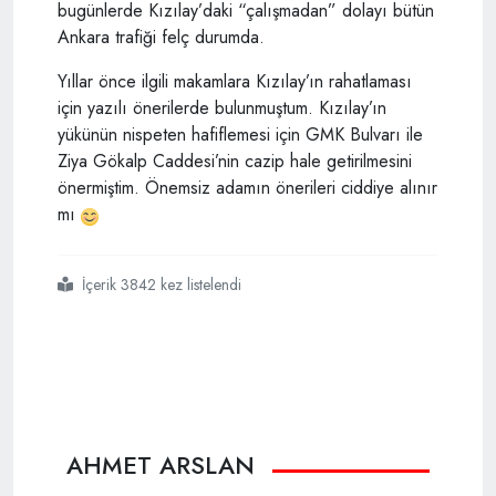
bugünlerde Kızılay’daki “çalışmadan” dolayı bütün
Ankara trafiği felç durumd
a.
Yıllar önce ilgili makamlara Kızılay’ın rahatlaması
için yazılı önerilerde bulunmuştum. Kızılay’ın
yükünün nispeten hafiflemesi için GMK Bulvarı ile
Ziya Gökalp Caddesi’nin cazip hale getirilmesini
önermiştim. Önemsiz adamın önerileri ciddiye alınır
mı
İçerik 3842 kez listelendi
#taha
#akyol
AHMET ARSLAN