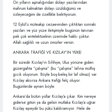
On yılların aşinalığından dolayı yazılarından
mahrum kalmaktan dolayı üzüldüğümü ve
özleyeceğimi de özellikle belirtiyorum.
12 Eylül’ü müteakip cezaevinden çıktıktan sonraki
yazıları ve yüz yüze iletişimiyle bugünün tanınan
pek çok entelektüelinin üzerinde hakkı çoktur.
Allah sağlıklı ve uzun ömürler versin.
ANKARA TRAFİĞİ VE KIZILAY’IN YÜKÜ
Bir süredir Kızılay’ın Sıhhiye, Ulus yönüne giden
güzergahta “çalışma” (bu “çalışma” lafına müthiş
gıcık oluyorum. Böyle boş-beleş bir laf olmaz) var.
Kızılay aksırsa Ankara trafiği felç oluyor.
Bugünlerde aynen böyle.
Ankara’da bütün yollar Kızılay’a çıkar. Kim nereye
giderse gitsin ya da gelsin mutlaka Kızılay’a uğrar.
Kızılay epeydir bu yükü kaldıramıyor. Hele de