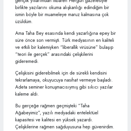
gençlik yıllarımdan itibaren Hergün gazetesiyle
birlikte yazılarını okuma alışkanlığı edindiğim bir
ismin böyle bir muameleye maruz kalmasına çok
üzüldüm.
Ama Taha Bey esasında kendi yazarlığına epey bir
süre önce son vermişti. Türk medyasının en kaliteli
ve etkili bir kalemiyken “liberallik virüsüne” bulaşıp
“teori ile gerçek” arasındaki çelişkilerini
gideremedi.
Çelişkisini giderebilmek için de sürekli kendisini
tekrarlamaya, okuyucuya nasihat vermeye başladı.
Adeta seminer konuşmacısıymış gibi sıkıcı yazılar
kaleme aldı.
Bu gerçeğe rağmen geçmişteki “Taha
Ağabeyimiz”, yazılı medyadaki entelektüel
kapasitesi ve kalitesi en yüksek yazardı.
Çelişkilerine rağmen sağduyusuna hep güvenirdim.