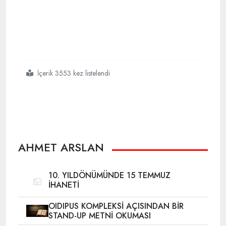
İçerik 3553 kez listelendi
#fetö de
#neler
#oluyor
AHMET ARSLAN
10. YILDÖNÜMÜNDE 15 TEMMUZ
İHANETİ
OIDIPUS KOMPLEKSİ AÇISINDAN BİR
STAND-UP METNİ OKUMASI