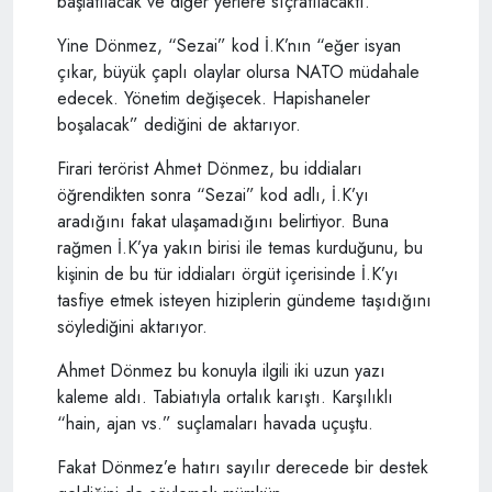
başlatılacak ve diğer yerlere sıçratılacaktı.”
Yine Dönmez, “Sezai” kod İ.K’nın “eğer isyan
çıkar, büyük çaplı olaylar olursa NATO müdahale
edecek. Yönetim değişecek. Hapishaneler
boşalacak” dediğini de aktarıyor.
Firari terörist Ahmet Dönmez, bu iddiaları
öğrendikten sonra “Sezai” kod adlı, İ.K’yı
aradığını fakat ulaşamadığını belirtiyor. Buna
rağmen İ.K’ya yakın birisi ile temas kurduğunu, bu
kişinin de bu tür iddiaları örgüt içerisinde İ.K’yı
tasfiye etmek isteyen hiziplerin gündeme taşıdığını
söylediğini aktarıyor.
Ahmet Dönmez bu konuyla ilgili iki uzun yazı
kaleme aldı. Tabiatıyla ortalık karıştı. Karşılıklı
“hain, ajan vs.” suçlamaları havada uçuştu.
Fakat Dönmez’e hatırı sayılır derecede bir destek