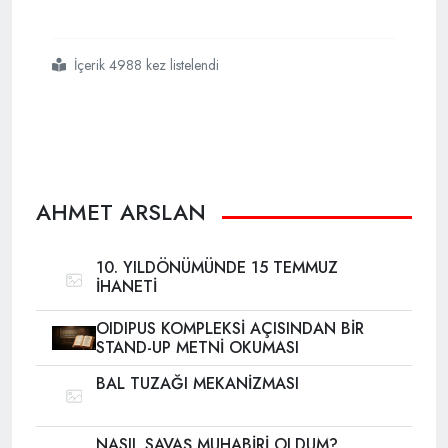
İçerik 4988 kez listelendi
#çok
#alametler
#belirdi
AHMET ARSLAN
10. YILDÖNÜMÜNDE 15 TEMMUZ
İHANETİ
OIDIPUS KOMPLEKSİ AÇISINDAN BİR
STAND-UP METNİ OKUMASI
BAL TUZAĞI MEKANİZMASI
NASIL SAVAŞ MUHABİRİ OLDUM?