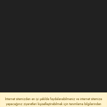
İnternet sitemizden en iyi şekilde faydalanabilmeniz ve internet sitemize
yapacağınız ziyaretleri kişiselleştirebilmek için tanımlama bilgilerinden