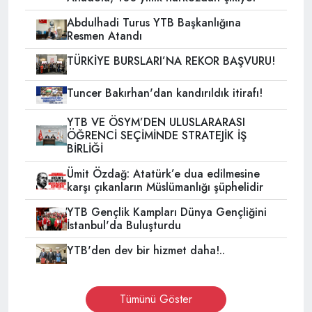
Abdulhadi Turus YTB Başkanlığına
Resmen Atandı
TÜRKİYE BURSLARI’NA REKOR BAŞVURU!
Tuncer Bakırhan'dan kandırıldık itirafı!
YTB VE ÖSYM’DEN ULUSLARARASI
ÖĞRENCİ SEÇİMİNDE STRATEJİK İŞ
BİRLİĞİ
Ümit Özdağ: Atatürk’e dua edilmesine
karşı çıkanların Müslümanlığı şüphelidir
YTB Gençlik Kampları Dünya Gençliğini
İstanbul'da Buluşturdu
YTB'den dev bir hizmet daha!..
Tümünü Göster