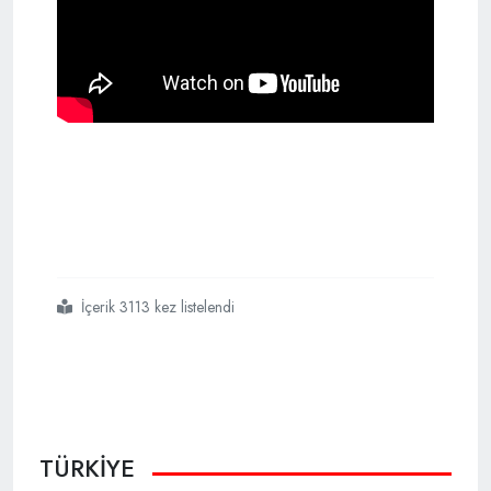
İçerik 3113 kez listelendi
#işte
#türkiyenin
#yeni
#gökyüzü
#ordusu
TÜRKİYE