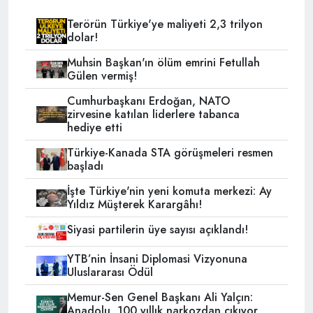
Terörün Türkiye'ye maliyeti 2,3 trilyon
dolar!
Muhsin Başkan'ın ölüm emrini Fetullah
Gülen vermiş!
Cumhurbaşkanı Erdoğan, NATO
zirvesine katılan liderlere tabanca
hediye etti
Türkiye-Kanada STA görüşmeleri resmen
başladı
İşte Türkiye'nin yeni komuta merkezi: Ay
Yıldız Müşterek Karargâhı!
Siyasi partilerin üye sayısı açıklandı!
YTB’nin İnsani Diplomasi Vizyonuna
Uluslararası Ödül
Memur-Sen Genel Başkanı Ali Yalçın:
Anadolu, 100 yıllık narkozdan çıkıyor