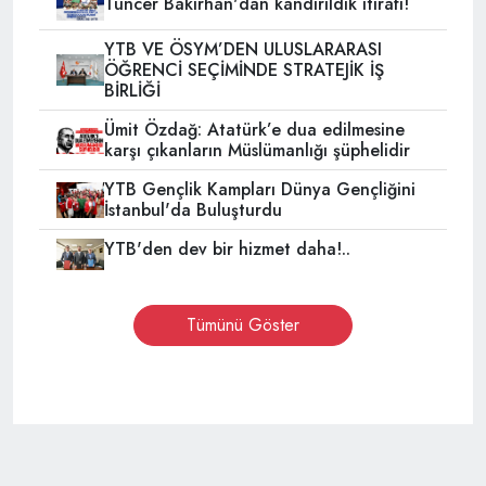
Tuncer Bakırhan'dan kandırıldık itirafı!
YTB VE ÖSYM’DEN ULUSLARARASI
ÖĞRENCİ SEÇİMİNDE STRATEJİK İŞ
BİRLİĞİ
Ümit Özdağ: Atatürk’e dua edilmesine
karşı çıkanların Müslümanlığı şüphelidir
YTB Gençlik Kampları Dünya Gençliğini
İstanbul'da Buluşturdu
YTB'den dev bir hizmet daha!..
Tümünü Göster