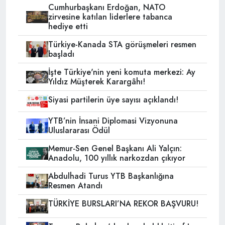
Cumhurbaşkanı Erdoğan, NATO
zirvesine katılan liderlere tabanca
hediye etti
Türkiye-Kanada STA görüşmeleri resmen
başladı
İşte Türkiye'nin yeni komuta merkezi: Ay
Yıldız Müşterek Karargâhı!
Siyasi partilerin üye sayısı açıklandı!
YTB’nin İnsani Diplomasi Vizyonuna
Uluslararası Ödül
Memur-Sen Genel Başkanı Ali Yalçın:
Anadolu, 100 yıllık narkozdan çıkıyor
Abdulhadi Turus YTB Başkanlığına
Resmen Atandı
TÜRKİYE BURSLARI’NA REKOR BAŞVURU!