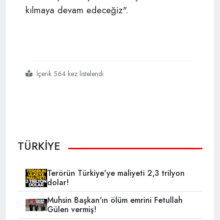
kılmaya devam edeceğiz".
İçerik 564 kez listelendi
#ytb
#pam ödülü
TÜRKİYE
Terörün Türkiye'ye maliyeti 2,3 trilyon
dolar!
Muhsin Başkan'ın ölüm emrini Fetullah
Gülen vermiş!