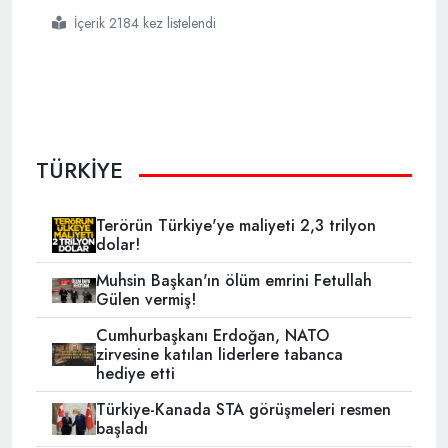
İçerik 2184 kez listelendi
#yurt
#dışındaki
#türk
#varlığını
#hedef
#alan
#saldırılar
#raporu
#yayımlandı
TÜRKİYE
Terörün Türkiye'ye maliyeti 2,3 trilyon
dolar!
Muhsin Başkan'ın ölüm emrini Fetullah
Gülen vermiş!
Cumhurbaşkanı Erdoğan, NATO
zirvesine katılan liderlere tabanca
hediye etti
Türkiye-Kanada STA görüşmeleri resmen
başladı