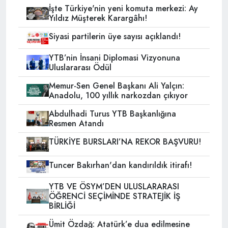
İşte Türkiye'nin yeni komuta merkezi: Ay
Yıldız Müşterek Karargâhı!
Siyasi partilerin üye sayısı açıklandı!
YTB’nin İnsani Diplomasi Vizyonuna
Uluslararası Ödül
Memur-Sen Genel Başkanı Ali Yalçın:
Anadolu, 100 yıllık narkozdan çıkıyor
Abdulhadi Turus YTB Başkanlığına
Resmen Atandı
TÜRKİYE BURSLARI’NA REKOR BAŞVURU!
Tuncer Bakırhan'dan kandırıldık itirafı!
YTB VE ÖSYM’DEN ULUSLARARASI
ÖĞRENCİ SEÇİMİNDE STRATEJİK İŞ
BİRLİĞİ
Ümit Özdağ: Atatürk’e dua edilmesine