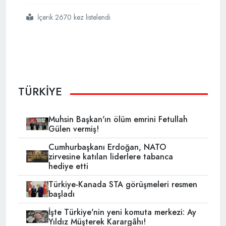
İçerik 2670 kez listelendi
#erzincandaki
#maden
#ocağını
#işleten
#kanadalı
#şirketin
#tüm
#izin
#ve
#lisansları
#iptal
#edildi
TÜRKİYE
Muhsin Başkan'ın ölüm emrini Fetullah
Gülen vermiş!
Cumhurbaşkanı Erdoğan, NATO
zirvesine katılan liderlere tabanca
hediye etti
Türkiye-Kanada STA görüşmeleri resmen
başladı
İşte Türkiye'nin yeni komuta merkezi: Ay
Yıldız Müşterek Karargâhı!