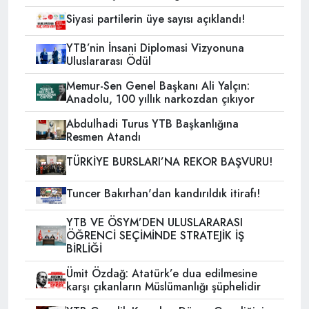
Siyasi partilerin üye sayısı açıklandı!
YTB’nin İnsani Diplomasi Vizyonuna
Uluslararası Ödül
Memur-Sen Genel Başkanı Ali Yalçın:
Anadolu, 100 yıllık narkozdan çıkıyor
Abdulhadi Turus YTB Başkanlığına
Resmen Atandı
TÜRKİYE BURSLARI’NA REKOR BAŞVURU!
Tuncer Bakırhan'dan kandırıldık itirafı!
YTB VE ÖSYM’DEN ULUSLARARASI
ÖĞRENCİ SEÇİMİNDE STRATEJİK İŞ
BİRLİĞİ
Ümit Özdağ: Atatürk’e dua edilmesine
karşı çıkanların Müslümanlığı şüphelidir