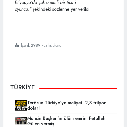
Etiyopya'da çok önemli bir ticari
oyuncu."
şeklindeki sözlerine yer verildi.
İçerik 2989 kez listelendi
#financial
#times
#türkiyenin
#afrika
#başarısını
#yazdı
TÜRKİYE
Terörün Türkiye'ye maliyeti 2,3 trilyon
dolar!
Muhsin Başkan'ın ölüm emrini Fetullah
Gülen vermiş!