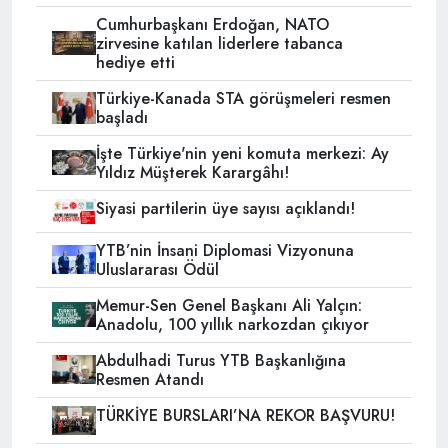
Cumhurbaşkanı Erdoğan, NATO
zirvesine katılan liderlere tabanca
hediye etti
Türkiye-Kanada STA görüşmeleri resmen
başladı
İşte Türkiye'nin yeni komuta merkezi: Ay
Yıldız Müşterek Karargâhı!
Siyasi partilerin üye sayısı açıklandı!
YTB’nin İnsani Diplomasi Vizyonuna
Uluslararası Ödül
Memur-Sen Genel Başkanı Ali Yalçın:
Anadolu, 100 yıllık narkozdan çıkıyor
Abdulhadi Turus YTB Başkanlığına
Resmen Atandı
TÜRKİYE BURSLARI’NA REKOR BAŞVURU!