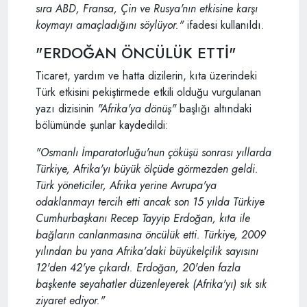
sıra ABD, Fransa, Çin ve Rusya'nın etkisine karşı
koymayı amaçladığını söylüyor."
ifadesi kullanıldı.
"ERDOĞAN ÖNCÜLÜK ETTİ"
Ticaret, yardım ve hatta dizilerin, kıta üzerindeki
Türk etkisini pekiştirmede etkili olduğu vurgulanan
yazı dizisinin
"Afrika'ya dönüş"
başlığı altındaki
bölümünde şunlar kaydedildi:
"Osmanlı İmparatorluğu'nun çöküşü sonrası yıllarda
Türkiye, Afrika'yı büyük ölçüde görmezden geldi.
Türk yöneticiler, Afrika yerine Avrupa'ya
odaklanmayı tercih etti ancak son 15 yılda Türkiye
Cumhurbaşkanı Recep Tayyip Erdoğan, kıta ile
bağların canlanmasına öncülük etti. Türkiye, 2009
yılından bu yana Afrika'daki büyükelçilik sayısını
12'den 42'ye çıkardı. Erdoğan, 20'den fazla
başkente seyahatler düzenleyerek (Afrika'yı) sık sık
ziyaret ediyor."