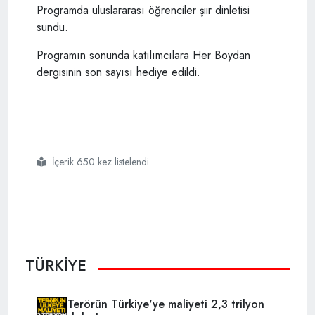
Programda uluslararası öğrenciler şiir dinletisi
sundu.
Programın sonunda katılımcılara Her Boydan
dergisinin son sayısı hediye edildi.
İçerik 650 kez listelendi
#ytb
#her boydan
#ali ışık
TÜRKİYE
Terörün Türkiye'ye maliyeti 2,3 trilyon