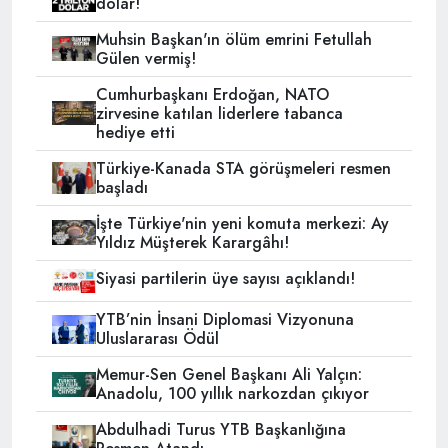
dolar!
Muhsin Başkan'ın ölüm emrini Fetullah
Gülen vermiş!
Cumhurbaşkanı Erdoğan, NATO
zirvesine katılan liderlere tabanca
hediye etti
Türkiye-Kanada STA görüşmeleri resmen
başladı
İşte Türkiye'nin yeni komuta merkezi: Ay
Yıldız Müşterek Karargâhı!
Siyasi partilerin üye sayısı açıklandı!
YTB’nin İnsani Diplomasi Vizyonuna
Uluslararası Ödül
Memur-Sen Genel Başkanı Ali Yalçın:
Anadolu, 100 yıllık narkozdan çıkıyor
Abdulhadi Turus YTB Başkanlığına