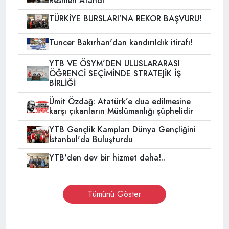
Resmen Atandı
TÜRKİYE BURSLARI’NA REKOR BAŞVURU!
Tuncer Bakırhan'dan kandırıldık itirafı!
YTB VE ÖSYM’DEN ULUSLARARASI
ÖĞRENCİ SEÇİMİNDE STRATEJİK İŞ
BİRLİĞİ
Ümit Özdağ: Atatürk’e dua edilmesine
karşı çıkanların Müslümanlığı şüphelidir
YTB Gençlik Kampları Dünya Gençliğini
İstanbul'da Buluşturdu
YTB'den dev bir hizmet daha!..
Tümünü Göster