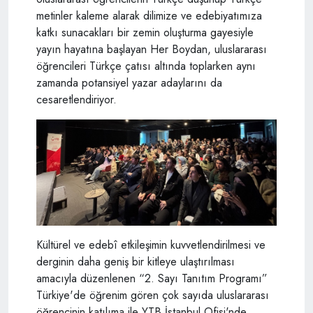
metinler kaleme alarak dilimize ve edebiyatımıza
katkı sunacakları bir zemin oluşturma gayesiyle
yayın hayatına başlayan Her Boydan, uluslararası
öğrencileri Türkçe çatısı altında toplarken aynı
zamanda potansiyel yazar adaylarını da
cesaretlendiriyor.
Kültürel ve edebî etkileşimin kuvvetlendirilmesi ve
derginin daha geniş bir kitleye ulaştırılması
amacıyla düzenlenen “2. Sayı Tanıtım Programı”
Türkiye'de öğrenim gören çok sayıda uluslararası
öğrencinin katılıma ile YTB İstanbul Ofisi'nde