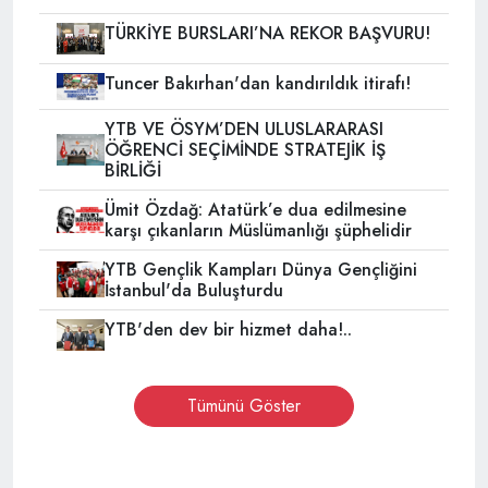
TÜRKİYE BURSLARI’NA REKOR BAŞVURU!
Tuncer Bakırhan'dan kandırıldık itirafı!
YTB VE ÖSYM’DEN ULUSLARARASI
ÖĞRENCİ SEÇİMİNDE STRATEJİK İŞ
BİRLİĞİ
Ümit Özdağ: Atatürk’e dua edilmesine
karşı çıkanların Müslümanlığı şüphelidir
YTB Gençlik Kampları Dünya Gençliğini
İstanbul'da Buluşturdu
YTB'den dev bir hizmet daha!..
Tümünü Göster