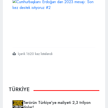
İçerik 1620 kez listelendi
#cumhurbaşkanı
#erdoğan
#2023de
#son
#kez
#adayım
TÜRKİYE
Terörün Türkiye'ye maliyeti 2,3 trilyon
dolar!