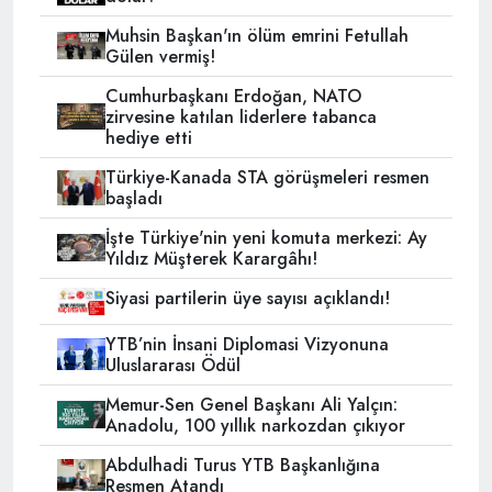
Muhsin Başkan'ın ölüm emrini Fetullah
Gülen vermiş!
Cumhurbaşkanı Erdoğan, NATO
zirvesine katılan liderlere tabanca
hediye etti
Türkiye-Kanada STA görüşmeleri resmen
başladı
İşte Türkiye'nin yeni komuta merkezi: Ay
Yıldız Müşterek Karargâhı!
Siyasi partilerin üye sayısı açıklandı!
YTB’nin İnsani Diplomasi Vizyonuna
Uluslararası Ödül
Memur-Sen Genel Başkanı Ali Yalçın:
Anadolu, 100 yıllık narkozdan çıkıyor
Abdulhadi Turus YTB Başkanlığına
Resmen Atandı