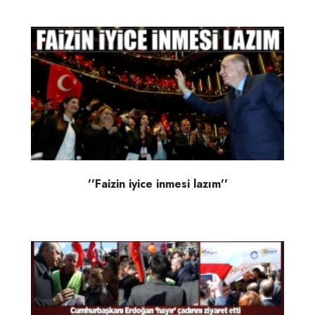
''Faizin iyice inmesi lazım''