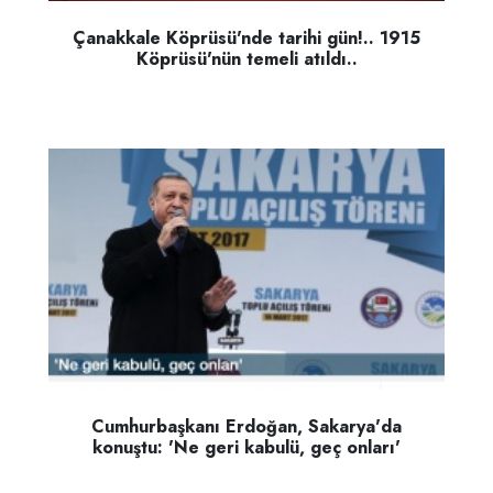
Çanakkale Köprüsü'nde tarihi gün!.. 1915
Köprüsü'nün temeli atıldı..
Cumhurbaşkanı Erdoğan, Sakarya'da
konuştu: 'Ne geri kabulü, geç onları'