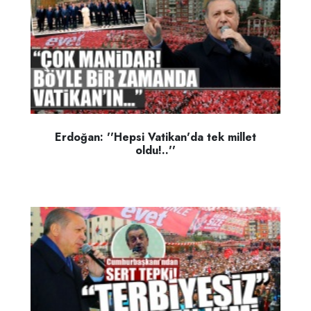
Erdoğan: ''Hepsi Vatikan'da tek millet
oldu!..''