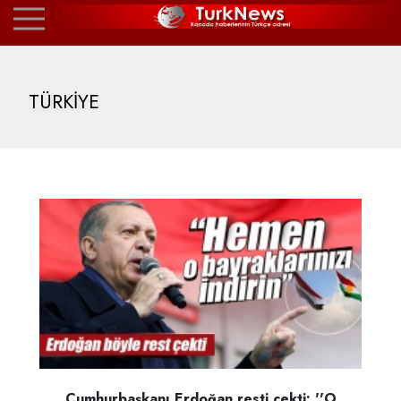
TÜRKİYE
Cumhurbaşkanı Erdoğan resti çekti: ''O