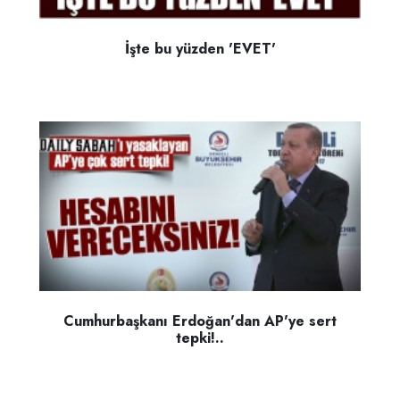
İşte bu yüzden 'EVET'
Cumhurbaşkanı Erdoğan'dan AP'ye sert
tepki!..