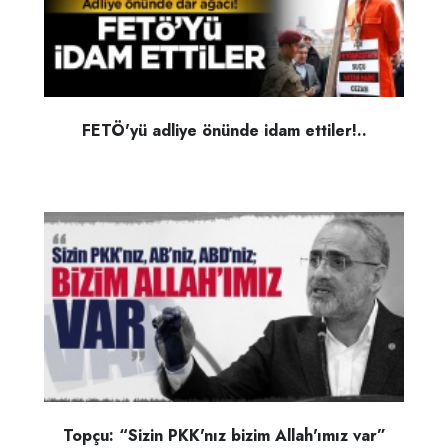
FETÖ'yü adliye önünde idam ettiler!..
Topçu: “Sizin PKK'nız bizim Allah'ımız var”