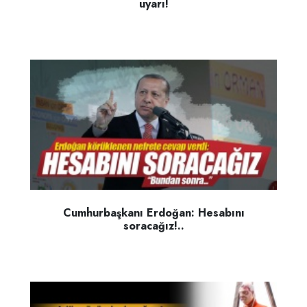
uyarı!
Cumhurbaşkanı Erdoğan: Hesabını
soracağız!..