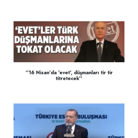
''16 Nisan’da 'evet', düşmanları tir tir
titretecek''