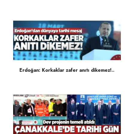
Erdoğan: Korkaklar zafer anıtı dikemez!..