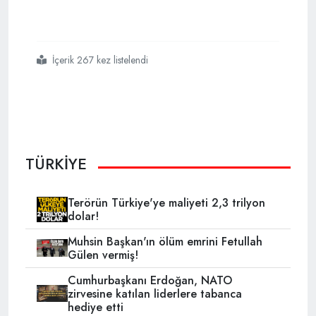
İçerik 267 kez listelendi
#erdoğan
#nato zirvesi
#tabanca hediyesi
TÜRKİYE
Terörün Türkiye'ye maliyeti 2,3 trilyon
dolar!
Muhsin Başkan'ın ölüm emrini Fetullah
Gülen vermiş!
Cumhurbaşkanı Erdoğan, NATO
zirvesine katılan liderlere tabanca
hediye etti