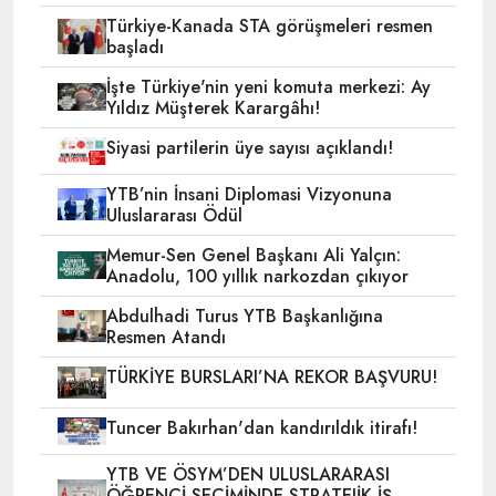
Türkiye-Kanada STA görüşmeleri resmen
başladı
İşte Türkiye'nin yeni komuta merkezi: Ay
Yıldız Müşterek Karargâhı!
Siyasi partilerin üye sayısı açıklandı!
YTB’nin İnsani Diplomasi Vizyonuna
Uluslararası Ödül
Memur-Sen Genel Başkanı Ali Yalçın:
Anadolu, 100 yıllık narkozdan çıkıyor
Abdulhadi Turus YTB Başkanlığına
Resmen Atandı
TÜRKİYE BURSLARI’NA REKOR BAŞVURU!
Tuncer Bakırhan'dan kandırıldık itirafı!
YTB VE ÖSYM’DEN ULUSLARARASI
ÖĞRENCİ SEÇİMİNDE STRATEJİK İŞ