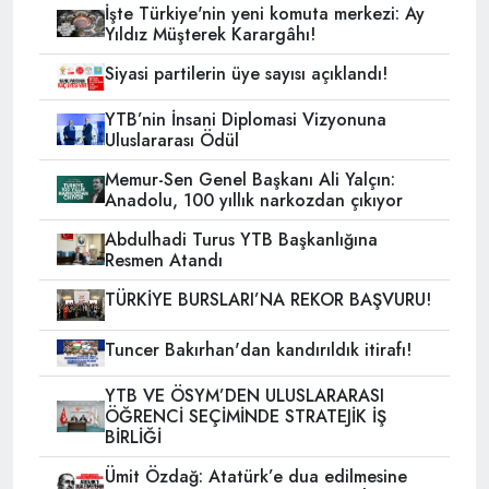
İşte Türkiye'nin yeni komuta merkezi: Ay
Yıldız Müşterek Karargâhı!
Siyasi partilerin üye sayısı açıklandı!
YTB’nin İnsani Diplomasi Vizyonuna
Uluslararası Ödül
Memur-Sen Genel Başkanı Ali Yalçın:
Anadolu, 100 yıllık narkozdan çıkıyor
Abdulhadi Turus YTB Başkanlığına
Resmen Atandı
TÜRKİYE BURSLARI’NA REKOR BAŞVURU!
Tuncer Bakırhan'dan kandırıldık itirafı!
YTB VE ÖSYM’DEN ULUSLARARASI
ÖĞRENCİ SEÇİMİNDE STRATEJİK İŞ
BİRLİĞİ
Ümit Özdağ: Atatürk’e dua edilmesine