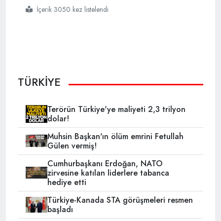
İçerik 3050 kez listelendi
#chpnin
#yolsuzluk
#dosyası
#şoke
#etti
TÜRKİYE
Terörün Türkiye'ye maliyeti 2,3 trilyon
dolar!
Muhsin Başkan'ın ölüm emrini Fetullah
Gülen vermiş!
Cumhurbaşkanı Erdoğan, NATO
zirvesine katılan liderlere tabanca
hediye etti
Türkiye-Kanada STA görüşmeleri resmen
başladı