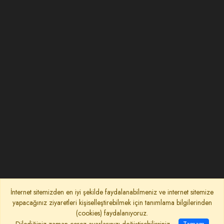
İnternet sitemizden en iyi şekilde faydalanabilmeniz ve internet sitemize
yapacağınız ziyaretleri kişiselleştirebilmek için tanımlama bilgilerinden
(cookies) faydalanıyoruz.