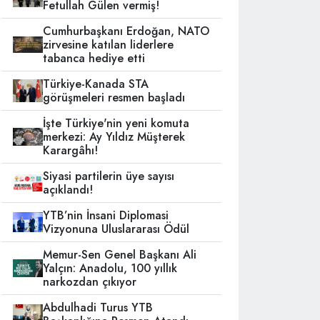
Fetullah Gülen vermiş!
Cumhurbaşkanı Erdoğan, NATO
zirvesine katılan liderlere
tabanca hediye etti
Türkiye-Kanada STA
görüşmeleri resmen başladı
İşte Türkiye'nin yeni komuta
merkezi: Ay Yıldız Müşterek
Karargâhı!
Siyasi partilerin üye sayısı
açıklandı!
YTB’nin İnsani Diplomasi
Vizyonuna Uluslararası Ödül
Memur-Sen Genel Başkanı Ali
Yalçın: Anadolu, 100 yıllık
narkozdan çıkıyor
Abdulhadi Turus YTB