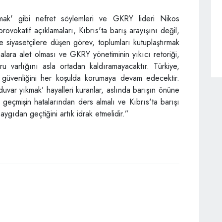
vmak' gibi nefret söylemleri ve GKRY lideri Nikos
provokatif açıklamaları, Kıbrıs'ta barış arayışını değil,
e siyasetçilere düşen görev, toplumları kutuplaştırmak
rtmalara alet olması ve GKRY yönetiminin yıkıcı retoriği,
ru varlığını asla ortadan kaldıramayacaktır.
Türkiye,
in güvenliğini her koşulda korumaya devam edecektir.
‘duvar yıkmak’ hayalleri kuranlar, aslında barışın önüne
geçmişin hatalarından ders almalı ve Kıbrıs'ta barışı
saygıdan geçtiğini artık idrak etmelidir.”