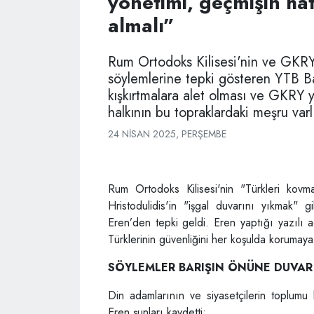
yönetimi, geçmişin ha
almalı”
Rum Ortodoks Kilisesi'nin ve GKRY 
söylemlerine tepki gösteren YTB Baş
kışkırtmalara alet olması ve GKRY yö
halkının bu topraklardaki meşru varl
24 NISAN 2025, PERŞEMBE
Rum Ortodoks Kilisesi'nin "Türkleri kov
Hristodulidis'in "işgal duvarını yıkmak" 
Eren’den tepki geldi. Eren yaptığı yazılı a
Türklerinin güvenliğini her koşulda korumay
SÖYLEMLER BARIŞIN ÖNÜNE DUVA
Din adamlarının ve siyasetçilerin toplumu k
Eren şunları kaydetti: