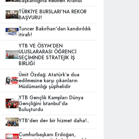
Başkanlığına Resmen Atandı
TÜRKİYE BURSLARI’NA REKOR
BAŞVURU!
Tuncer Bakırhan'dan kandırıldık
itirafı!
YTB VE ÖSYM’DEN
ULUSLARARASI ÖĞRENCİ
SEÇİMİNDE STRATEJİK İŞ
BİRLİĞİ
Ümit Özdağ: Atatürk’e dua
edilmesine karşı çıkanların
Müslümanlığı şüphelidir
YTB Gençlik Kampları Dünya
Gençliğini İstanbul'da
Buluşturdu
YTB'den dev bir hizmet daha!..
Cumhurbaşkanı Erdoğan,