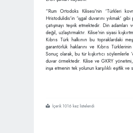
“Rum Ortodoks Kilisesi'nin 'Türkleri ko
Hristodulidis'in 'işgal duvarını yıkmak' gibi 
çatışmayı teşvik etmektedir. Din adamları v
değil, uzlaştırmaktır. Kilise'nin siyasi kışkı
Kıbrıs Türk halkının bu topraklardaki meş
garantörlük haklarını ve Kıbrıs Türklerin
Sonuç olarak, bu tür kışkırtıcı söylemlerle 
duvar örmektedir. Kilise ve GKRY yönetimi, 
inşa etmenin tek yolunun karşılıklı eşitlik ve 
İçerik 1016 kez listelendi
#ytb
#abdullah eren
#kktc
#rumlar