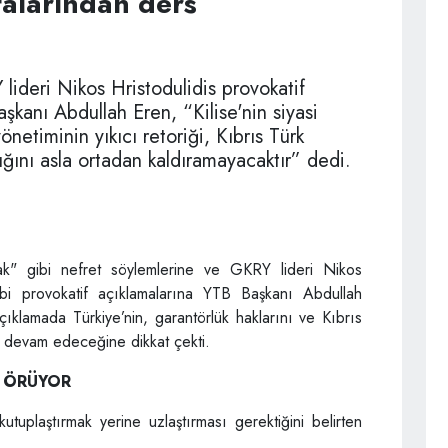
talarından ders
lideri Nikos Hristodulidis provokatif
kanı Abdullah Eren, “Kilise'nin siyasi
netiminin yıkıcı retoriği, Kıbrıs Türk
ığını asla ortadan kaldıramayacaktır” dedi.
mak" gibi nefret söylemlerine ve
GKRY lideri Nikos
gibi provokatif açıklamalarına YTB Başkanı Abdullah
çıklamada Türkiye’nin, garantörlük haklarını ve Kıbrıs
a devam edeceğine dikkat çekti.
R ÖRÜYOR
utuplaştırmak yerine uzlaştırması gerektiğini belirten