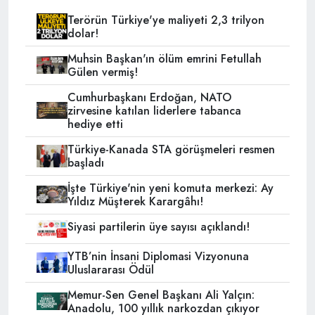
Terörün Türkiye'ye maliyeti 2,3 trilyon
dolar!
Muhsin Başkan'ın ölüm emrini Fetullah
Gülen vermiş!
Cumhurbaşkanı Erdoğan, NATO
zirvesine katılan liderlere tabanca
hediye etti
Türkiye-Kanada STA görüşmeleri resmen
başladı
İşte Türkiye'nin yeni komuta merkezi: Ay
Yıldız Müşterek Karargâhı!
Siyasi partilerin üye sayısı açıklandı!
YTB’nin İnsani Diplomasi Vizyonuna
Uluslararası Ödül
Memur-Sen Genel Başkanı Ali Yalçın:
Anadolu, 100 yıllık narkozdan çıkıyor