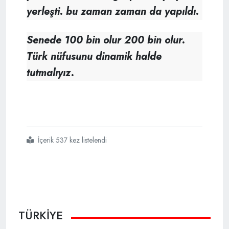
yerleşti. bu zaman zaman da yapıldı.
Senede 100 bin olur 200 bin olur.
Türk nüfusunu dinamik halde
tutmalıyız.
İçerik 537 kez listelendi
#türkiye
#türk
#nüfus azalması
TÜRKİYE