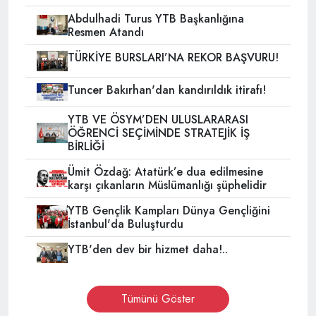
Abdulhadi Turus YTB Başkanlığına
Resmen Atandı
TÜRKİYE BURSLARI’NA REKOR BAŞVURU!
Tuncer Bakırhan'dan kandırıldık itirafı!
YTB VE ÖSYM’DEN ULUSLARARASI
ÖĞRENCİ SEÇİMİNDE STRATEJİK İŞ
BİRLİĞİ
Ümit Özdağ: Atatürk’e dua edilmesine
karşı çıkanların Müslümanlığı şüphelidir
YTB Gençlik Kampları Dünya Gençliğini
İstanbul'da Buluşturdu
YTB'den dev bir hizmet daha!..
Tümünü Göster