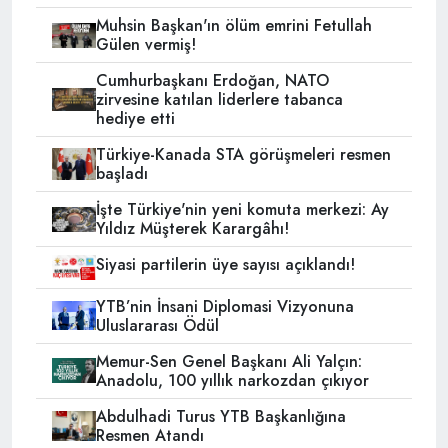
Muhsin Başkan'ın ölüm emrini Fetullah
Gülen vermiş!
Cumhurbaşkanı Erdoğan, NATO
zirvesine katılan liderlere tabanca
hediye etti
Türkiye-Kanada STA görüşmeleri resmen
başladı
İşte Türkiye'nin yeni komuta merkezi: Ay
Yıldız Müşterek Karargâhı!
Siyasi partilerin üye sayısı açıklandı!
YTB’nin İnsani Diplomasi Vizyonuna
Uluslararası Ödül
Memur-Sen Genel Başkanı Ali Yalçın:
Anadolu, 100 yıllık narkozdan çıkıyor
Abdulhadi Turus YTB Başkanlığına
Resmen Atandı