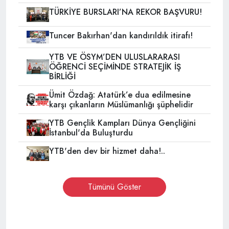
TÜRKİYE BURSLARI’NA REKOR BAŞVURU!
Tuncer Bakırhan'dan kandırıldık itirafı!
YTB VE ÖSYM’DEN ULUSLARARASI
ÖĞRENCİ SEÇİMİNDE STRATEJİK İŞ
BİRLİĞİ
Ümit Özdağ: Atatürk’e dua edilmesine
karşı çıkanların Müslümanlığı şüphelidir
YTB Gençlik Kampları Dünya Gençliğini
İstanbul'da Buluşturdu
YTB'den dev bir hizmet daha!..
Tümünü Göster