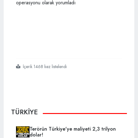
İçerik 1468 kez listelendi
#kılıçdaroğlu
#asrın
#felaketiymiş
#inanmıyorum
TÜRKİYE
Terörün Türkiye'ye maliyeti 2,3 trilyon
dolar!