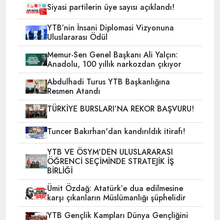
Siyasi partilerin üye sayısı açıklandı!
YTB’nin İnsani Diplomasi Vizyonuna
Uluslararası Ödül
Memur-Sen Genel Başkanı Ali Yalçın:
Anadolu, 100 yıllık narkozdan çıkıyor
Abdulhadi Turus YTB Başkanlığına
Resmen Atandı
TÜRKİYE BURSLARI’NA REKOR BAŞVURU!
Tuncer Bakırhan'dan kandırıldık itirafı!
YTB VE ÖSYM’DEN ULUSLARARASI
ÖĞRENCİ SEÇİMİNDE STRATEJİK İŞ
BİRLİĞİ
Ümit Özdağ: Atatürk’e dua edilmesine
karşı çıkanların Müslümanlığı şüphelidir
YTB Gençlik Kampları Dünya Gençliğini