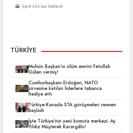
İçerik 624 kez listelendi
#ytb
#fmd
#özel ödül
TÜRKİYE
Muhsin Başkan'ın ölüm emrini Fetullah
Gülen vermiş!
Cumhurbaşkanı Erdoğan, NATO
zirvesine katılan liderlere tabanca
hediye etti
Türkiye-Kanada STA görüşmeleri resmen
başladı
İşte Türkiye'nin yeni komuta merkezi: Ay
Yıldız Müşterek Karargâhı!