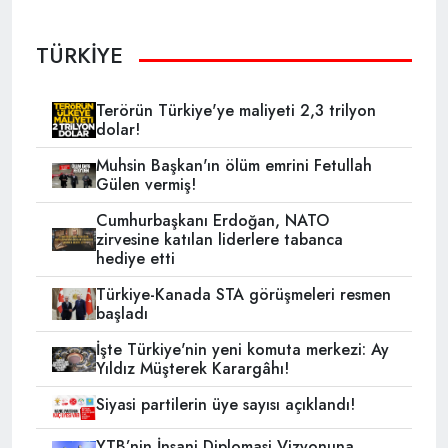
TÜRKİYE
Terörün Türkiye'ye maliyeti 2,3 trilyon
dolar!
Muhsin Başkan'ın ölüm emrini Fetullah
Gülen vermiş!
Cumhurbaşkanı Erdoğan, NATO
zirvesine katılan liderlere tabanca
hediye etti
Türkiye-Kanada STA görüşmeleri resmen
başladı
İşte Türkiye'nin yeni komuta merkezi: Ay
Yıldız Müşterek Karargâhı!
Siyasi partilerin üye sayısı açıklandı!
YTB’nin İnsani Diplomasi Vizyonuna