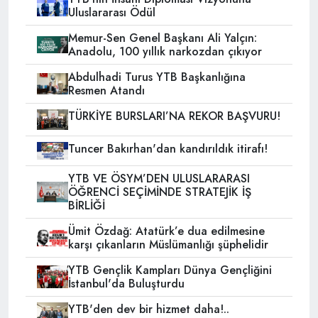
Uluslararası Ödül
Memur-Sen Genel Başkanı Ali Yalçın:
Anadolu, 100 yıllık narkozdan çıkıyor
Abdulhadi Turus YTB Başkanlığına
Resmen Atandı
TÜRKİYE BURSLARI’NA REKOR BAŞVURU!
Tuncer Bakırhan'dan kandırıldık itirafı!
YTB VE ÖSYM’DEN ULUSLARARASI
ÖĞRENCİ SEÇİMİNDE STRATEJİK İŞ
BİRLİĞİ
Ümit Özdağ: Atatürk’e dua edilmesine
karşı çıkanların Müslümanlığı şüphelidir
YTB Gençlik Kampları Dünya Gençliğini
İstanbul'da Buluşturdu
YTB'den dev bir hizmet daha!..