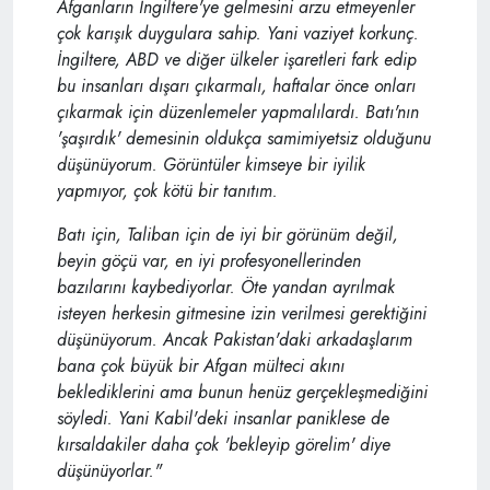
Afganların İngiltere'ye gelmesini arzu etmeyenler
çok karışık duygulara sahip. Yani vaziyet korkunç.
İngiltere, ABD ve diğer ülkeler işaretleri fark edip
bu insanları dışarı çıkarmalı, haftalar önce onları
çıkarmak için düzenlemeler yapmalılardı. Batı'nın
'şaşırdık' demesinin oldukça samimiyetsiz olduğunu
düşünüyorum. Görüntüler kimseye bir iyilik
yapmıyor, çok kötü bir tanıtım.
Batı için, Taliban için de iyi bir görünüm değil,
beyin göçü var, en iyi profesyonellerinden
bazılarını kaybediyorlar. Öte yandan ayrılmak
isteyen herkesin gitmesine izin verilmesi gerektiğini
düşünüyorum. Ancak Pakistan'daki arkadaşlarım
bana çok büyük bir Afgan mülteci akını
beklediklerini ama bunun henüz gerçekleşmediğini
söyledi. Yani Kabil'deki insanlar paniklese de
kırsaldakiler daha çok 'bekleyip görelim' diye
düşünüyorlar."