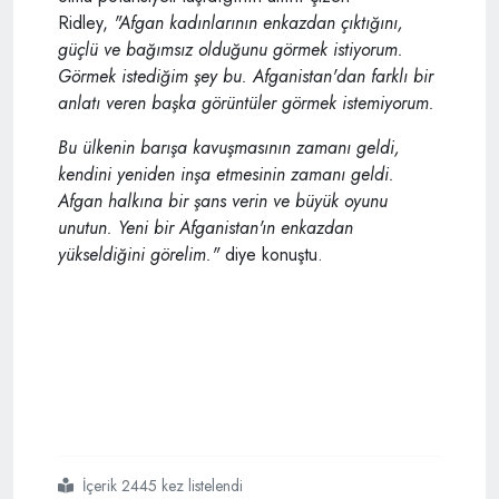
Ridley,
"Afgan kadınlarının enkazdan çıktığını,
güçlü ve bağımsız olduğunu görmek istiyorum.
Görmek istediğim şey bu. Afganistan'dan farklı bir
anlatı veren başka görüntüler görmek istemiyorum.
Bu ülkenin barışa kavuşmasının zamanı geldi,
kendini yeniden inşa etmesinin zamanı geldi.
Afgan halkına bir şans verin ve büyük oyunu
unutun. Yeni bir Afganistan'ın enkazdan
yükseldiğini görelim."
diye konuştu.
İçerik 2445 kez listelendi
#talibanın
#alıkoyduğu
#gazeteci
#yvonne
#ridley
#batı
#medyası
#cehaletiyle
#dünyayı
#yanıltıyor