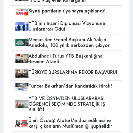
Yıldız Müşterek Karargâhı!
Siyasi partilerin üye sayısı açıklandı!
YTB’nin İnsani Diplomasi Vizyonuna
Uluslararası Ödül
Memur-Sen Genel Başkanı Ali Yalçın:
Anadolu, 100 yıllık narkozdan çıkıyor
Abdulhadi Turus YTB Başkanlığına
Resmen Atandı
TÜRKİYE BURSLARI’NA REKOR BAŞVURU!
Tuncer Bakırhan'dan kandırıldık itirafı!
YTB VE ÖSYM’DEN ULUSLARARASI
ÖĞRENCİ SEÇİMİNDE STRATEJİK İŞ
BİRLİĞİ
Ümit Özdağ: Atatürk’e dua edilmesine
karşı çıkanların Müslümanlığı şüphelidir