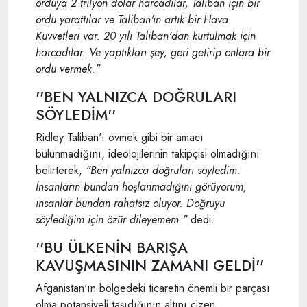
orduya 2 trilyon dolar harcadılar, Taliban için bir
ordu yarattılar ve Taliban'ın artık bir Hava
Kuvvetleri var. 20 yılı Taliban'dan kurtulmak için
harcadılar. Ve yaptıkları şey, geri getirip onlara bir
ordu vermek."
''BEN YALNIZCA DOĞRULARI
SÖYLEDİM''
Ridley Taliban'ı övmek gibi bir amacı
bulunmadığını, ideolojilerinin takipçisi olmadığını
belirterek,
"Ben yalnızca doğruları söyledim.
İnsanların bundan hoşlanmadığını görüyorum,
insanlar bundan rahatsız oluyor. Doğruyu
söylediğim için özür dileyemem."
dedi.
''BU ÜLKENİN BARIŞA
KAVUŞMASININ ZAMANI GELDİ''
Afganistan'ın bölgedeki ticaretin önemli bir parçası
olma potansiyeli taşıdığının altını çizen