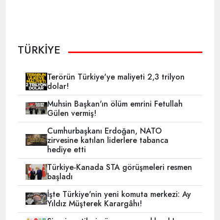
TÜRKİYE
Terörün Türkiye'ye maliyeti 2,3 trilyon
dolar!
Muhsin Başkan'ın ölüm emrini Fetullah
Gülen vermiş!
Cumhurbaşkanı Erdoğan, NATO
zirvesine katılan liderlere tabanca
hediye etti
Türkiye-Kanada STA görüşmeleri resmen
başladı
İşte Türkiye'nin yeni komuta merkezi: Ay
Yıldız Müşterek Karargâhı!