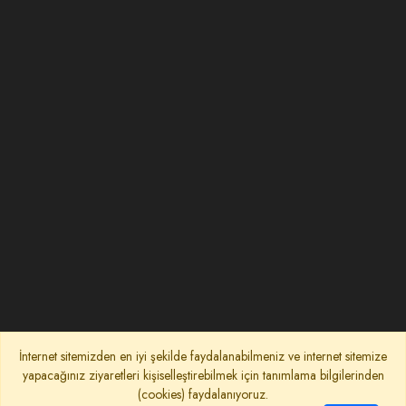
İnternet sitemizden en iyi şekilde faydalanabilmeniz ve internet sitemize
yapacağınız ziyaretleri kişiselleştirebilmek için tanımlama bilgilerinden
(cookies) faydalanıyoruz.