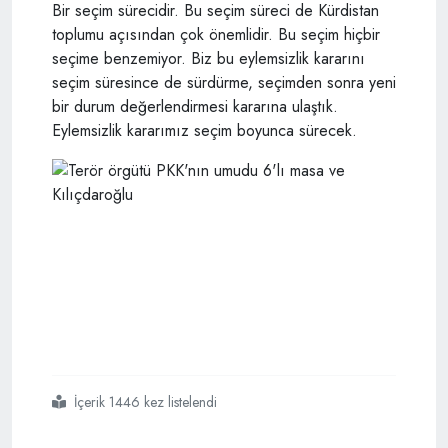
Bir seçim sürecidir. Bu seçim süreci de Kürdistan
toplumu açısından çok önemlidir. Bu seçim hiçbir
seçime benzemiyor. Biz bu eylemsizlik kararını
seçim süresince de sürdürme, seçimden sonra yeni
bir durum değerlendirmesi kararına ulaştık.
Eylemsizlik kararımız seçim boyunca sürecek.
İçerik 1446 kez listelendi
#terör
#örgütü
#pkknın
#umudu
#6lı
#masa
#ve
#kılıçdaroğlu