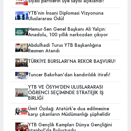
Siyasi partilerin üye sayısı açıklandı!
YTB’nin İnsani Diplomasi Vizyonuna
Uluslararası Ödül
Memur-Sen Genel Başkanı Ali Yalçın:
Anadolu, 100 yıllık narkozdan çıkıyor
Abdulhadi Turus YTB Başkanlığına
Resmen Atandı
TÜRKİYE BURSLARI’NA REKOR BAŞVURU!
Tuncer Bakırhan'dan kandırıldık itirafı!
YTB VE ÖSYM’DEN ULUSLARARASI
ÖĞRENCİ SEÇİMİNDE STRATEJİK İŞ
BİRLİĞİ
Ümit Özdağ: Atatürk’e dua edilmesine
karşı çıkanların Müslümanlığı şüphelidir
YTB Gençlik Kampları Dünya Gençliğini
İstanbul'da Buluşturdu