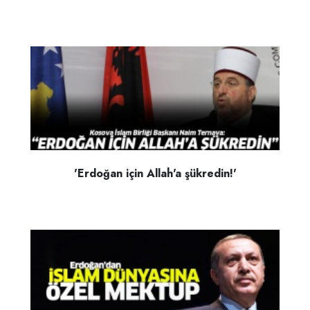
'Erdoğan için Allah'a şükredin!'