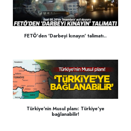
FETÖ'den 'Darbeyi kınayın' talimatı..
Türkiye'nin Musul planı: Türkiye'ye
bağlanabilir!