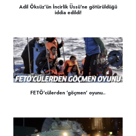
Adil Öksüz'ün İncirlik Üssü'ne götürüldüğü
iddia edildi!
FETÖ'cülerden 'göçmen' oyunu..