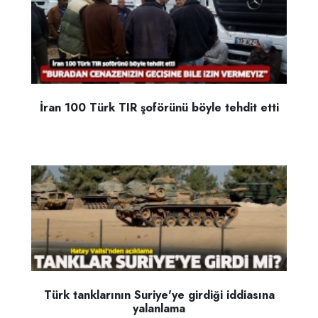
İran 100 Türk TIR şoförünü böyle tehdit etti
Türk tanklarının Suriye'ye girdiği iddiasına
yalanlama