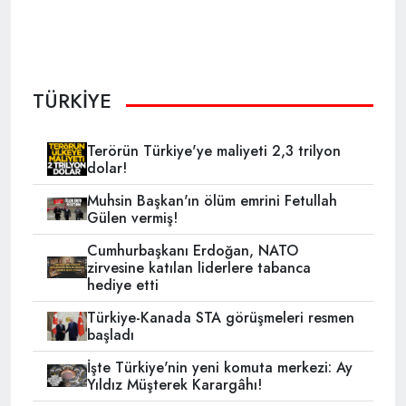
TÜRKİYE
Terörün Türkiye'ye maliyeti 2,3 trilyon
dolar!
Muhsin Başkan'ın ölüm emrini Fetullah
Gülen vermiş!
Cumhurbaşkanı Erdoğan, NATO
zirvesine katılan liderlere tabanca
hediye etti
Türkiye-Kanada STA görüşmeleri resmen
başladı
İşte Türkiye'nin yeni komuta merkezi: Ay
Yıldız Müşterek Karargâhı!