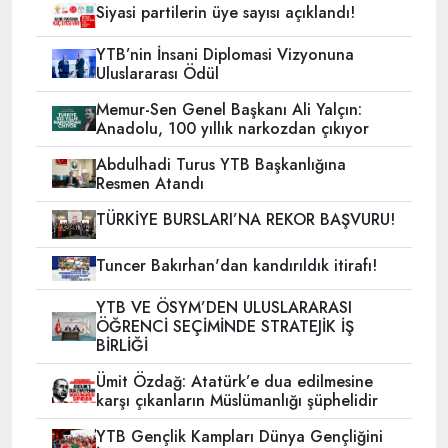
Siyasi partilerin üye sayısı açıklandı!
YTB’nin İnsani Diplomasi Vizyonuna
Uluslararası Ödül
Memur-Sen Genel Başkanı Ali Yalçın:
Anadolu, 100 yıllık narkozdan çıkıyor
Abdulhadi Turus YTB Başkanlığına
Resmen Atandı
TÜRKİYE BURSLARI’NA REKOR BAŞVURU!
Tuncer Bakırhan'dan kandırıldık itirafı!
YTB VE ÖSYM’DEN ULUSLARARASI
ÖĞRENCİ SEÇİMİNDE STRATEJİK İŞ
BİRLİĞİ
Ümit Özdağ: Atatürk’e dua edilmesine
karşı çıkanların Müslümanlığı şüphelidir
YTB Gençlik Kampları Dünya Gençliğini