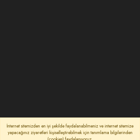
İnternet sitemizden en iyi şekilde faydalanabilmeniz ve internet sitemize
yapacağınız ziyaretleri kişiselleştirebilmek için tanımlama bilgilerinden
(cookies) faydalanıyoruz.