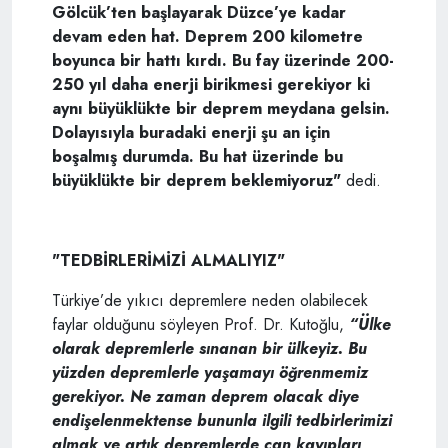
Gölcük’ten başlayarak Düzce’ye kadar
devam eden hat. Deprem 200 kilometre
boyunca bir hattı kırdı. Bu fay üzerinde 200-
250 yıl daha enerji birikmesi gerekiyor ki
aynı büyüklükte bir deprem meydana gelsin.
Dolayısıyla buradaki enerji şu an için
boşalmış durumda. Bu hat üzerinde bu
büyüklükte bir deprem beklemiyoruz"
dedi.
"TEDBİRLERİMİZİ ALMALIYIZ"
Türkiye’de yıkıcı depremlere neden olabilecek
faylar olduğunu söyleyen Prof. Dr. Kutoğlu,
“Ülke
olarak depremlerle sınanan bir ülkeyiz. Bu
yüzden depremlerle yaşamayı öğrenmemiz
gerekiyor. Ne zaman deprem olacak diye
endişelenmektense bununla ilgili tedbirlerimizi
almak ve artık depremlerde can kayıpları