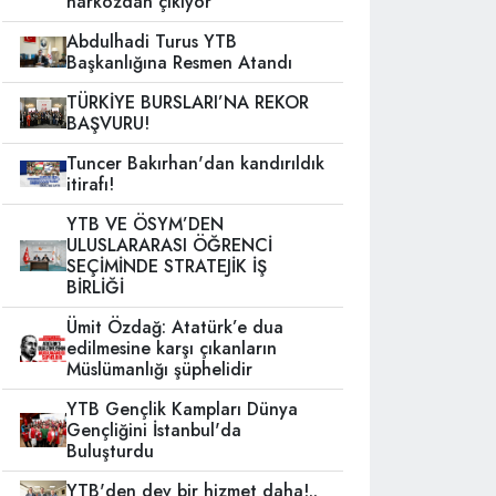
narkozdan çıkıyor
Abdulhadi Turus YTB
Başkanlığına Resmen Atandı
TÜRKİYE BURSLARI’NA REKOR
BAŞVURU!
Tuncer Bakırhan'dan kandırıldık
itirafı!
YTB VE ÖSYM’DEN
ULUSLARARASI ÖĞRENCİ
SEÇİMİNDE STRATEJİK İŞ
BİRLİĞİ
Ümit Özdağ: Atatürk’e dua
edilmesine karşı çıkanların
Müslümanlığı şüphelidir
YTB Gençlik Kampları Dünya
Gençliğini İstanbul'da
Buluşturdu
YTB'den dev bir hizmet daha!..