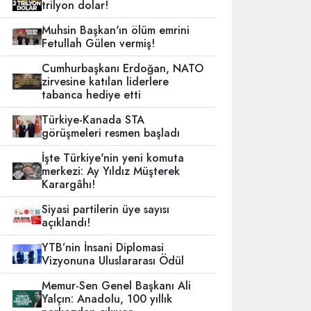
trilyon dolar!
Muhsin Başkan'ın ölüm emrini
Fetullah Gülen vermiş!
Cumhurbaşkanı Erdoğan, NATO
zirvesine katılan liderlere
tabanca hediye etti
Türkiye-Kanada STA
görüşmeleri resmen başladı
İşte Türkiye'nin yeni komuta
merkezi: Ay Yıldız Müşterek
Karargâhı!
Siyasi partilerin üye sayısı
açıklandı!
YTB’nin İnsani Diplomasi
Vizyonuna Uluslararası Ödül
Memur-Sen Genel Başkanı Ali
Yalçın: Anadolu, 100 yıllık