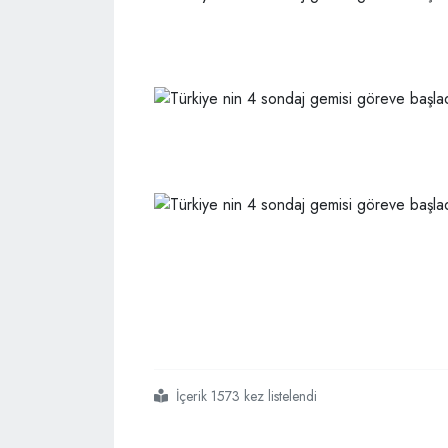
İçerik 1573 kez listelendi
#türkiyenin
#sondaj
#gemisi
#göreve
#başladı