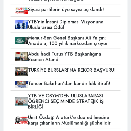
Siyasi partilerin üye sayısı açıklandı!
YTB’nin İnsani Diplomasi Vizyonuna
Uluslararası Ödül
Memur-Sen Genel Başkanı Ali Yalçın:
Anadolu, 100 yıllık narkozdan çıkıyor
Abdulhadi Turus YTB Başkanlığına
Resmen Atandı
TÜRKİYE BURSLARI’NA REKOR BAŞVURU!
Tuncer Bakırhan'dan kandırıldık itirafı!
YTB VE ÖSYM’DEN ULUSLARARASI
ÖĞRENCİ SEÇİMİNDE STRATEJİK İŞ
BİRLİĞİ
Ümit Özdağ: Atatürk’e dua edilmesine
karşı çıkanların Müslümanlığı şüphelidir