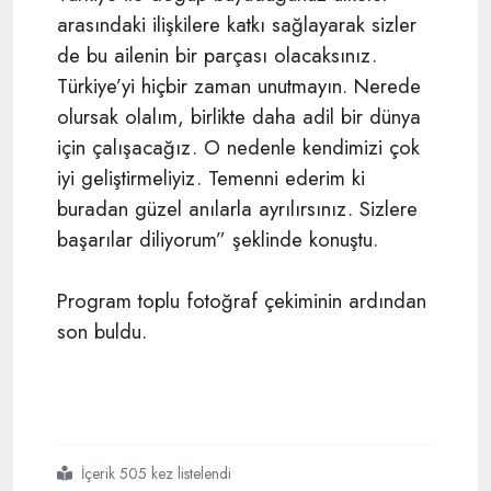
arasındaki ilişkilere katkı sağlayarak sizler
de bu ailenin bir parçası olacaksınız.
Türkiye’yi hiçbir zaman unutmayın. Nerede
olursak olalım, birlikte daha adil bir dünya
için çalışacağız. O nedenle kendimizi çok
iyi geliştirmeliyiz. Temenni ederim ki
buradan güzel anılarla ayrılırsınız. Sizlere
başarılar diliyorum” şeklinde konuştu.
Program toplu fotoğraf çekiminin ardından
son buldu.
İçerik 505 kez listelendi
#ytb
#abdullah eren
#türkiyeye hoşgeldiniz