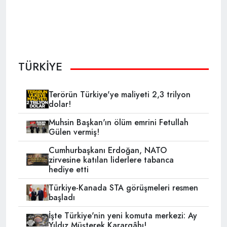
TÜRKİYE
Terörün Türkiye'ye maliyeti 2,3 trilyon
dolar!
Muhsin Başkan'ın ölüm emrini Fetullah
Gülen vermiş!
Cumhurbaşkanı Erdoğan, NATO
zirvesine katılan liderlere tabanca
hediye etti
Türkiye-Kanada STA görüşmeleri resmen
başladı
İşte Türkiye'nin yeni komuta merkezi: Ay
Yıldız Müşterek Karargâhı!