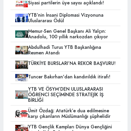
Siyasi partilerin üye sayısı açıklandı!
YTB’nin İnsani Diplomasi Vizyonuna
Uluslararası Ödül
Memur-Sen Genel Başkanı Ali Yalçın:
Anadolu, 100 yıllık narkozdan çıkıyor
Abdulhadi Turus YTB Başkanlığına
Resmen Atandı
TÜRKİYE BURSLARI’NA REKOR BAŞVURU!
Tuncer Bakırhan'dan kandırıldık itirafı!
YTB VE ÖSYM’DEN ULUSLARARASI
ÖĞRENCİ SEÇİMİNDE STRATEJİK İŞ
BİRLİĞİ
Ümit Özdağ: Atatürk’e dua edilmesine
karşı çıkanların Müslümanlığı şüphelidir
YTB Gençlik Kampları Dünya Gençliğini