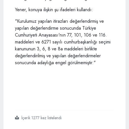
Yener, konuya ilişkin şu ifadeleri kullandı:
"Kurulumuz yapılan itirazları değerlendirmiş ve
yapılan değerlendirme sonucunda Türkiye
Cumhuriyeti Anayasası'nın 77, 101, 106 ve 116.
maddeleri ve 6271 sayılı cumhurbaşkanlığı seçimi
kanununun 3, 6, 8 ve 8a maddeleri birlikte
değerlendirilmiş ve yapılan değerlendirmeler
sonucunda adaylığa engel görülmemiştir."
İçerik 1277 kez listelendi
#ysk
#erdoğanın
#adaylığına
#engel
#yok