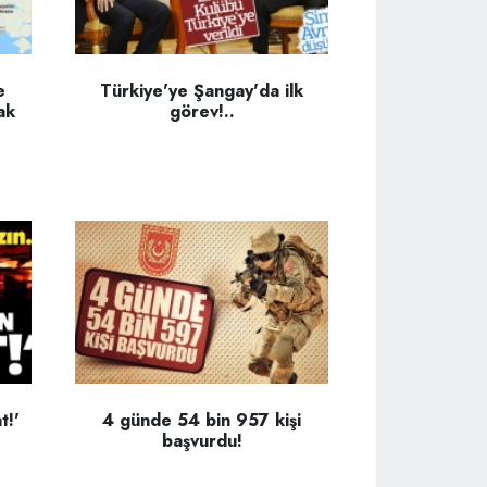
e
Türkiye'ye Şangay'da ilk
ak
görev!..
t!'
4 günde 54 bin 957 kişi
başvurdu!