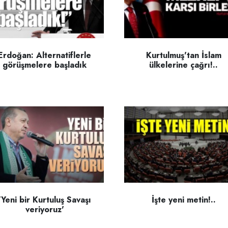
Erdoğan: Alternatiflerle
Kurtulmuş'tan İslam
görüşmelere başladık
ülkelerine çağrı!..
'Yeni bir Kurtuluş Savaşı
İşte yeni metin!..
veriyoruz'