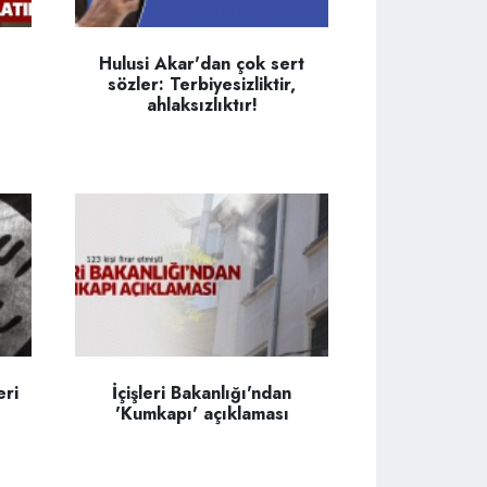
Hulusi Akar'dan çok sert
sözler: Terbiyesizliktir,
ahlaksızlıktır!
eri
İçişleri Bakanlığı'ndan
'Kumkapı' açıklaması