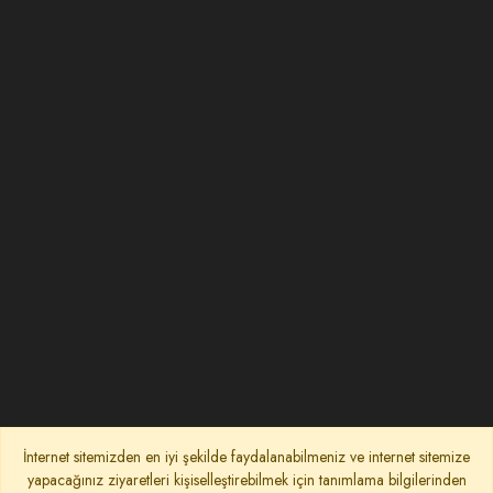
İnternet sitemizden en iyi şekilde faydalanabilmeniz ve internet sitemize
yapacağınız ziyaretleri kişiselleştirebilmek için tanımlama bilgilerinden