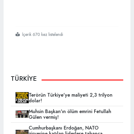
İçerik 670 kez listelendi
#ytb
#başkanı
#eren
#manastır daki
#yeni
#cami nin
#müze
#olarak
#hizmete
#açılmasına
#tepki
#gösterdi
TÜRKİYE
Terörün Türkiye'ye maliyeti 2,3 trilyon
dolar!
Muhsin Başkan'ın ölüm emrini Fetullah
Gülen vermiş!
Cumhurbaşkanı Erdoğan, NATO
zirvesine katılan liderlere tabanca