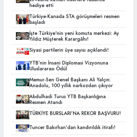
hediye etti
Türkiye-Kanada STA görüşmeleri resmen
başladı
İşte Türkiye'nin yeni komuta merkezi: Ay
Yıldız Müşterek Karargâhı!
Siyasi partilerin üye sayısı açıklandı!
YTB’nin İnsani Diplomasi Vizyonuna
Uluslararası Ödül
Memur-Sen Genel Başkanı Ali Yalçın:
Anadolu, 100 yıllık narkozdan çıkıyor
Abdulhadi Turus YTB Başkanlığına
Resmen Atandı
TÜRKİYE BURSLARI’NA REKOR BAŞVURU!
Tuncer Bakırhan'dan kandırıldık itirafı!