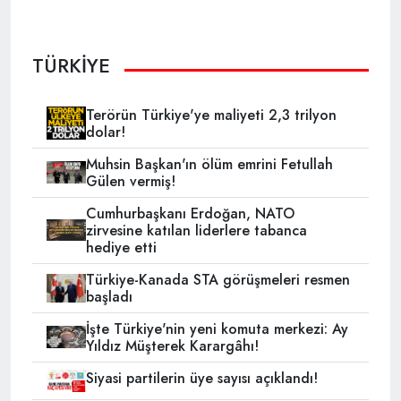
TÜRKİYE
Terörün Türkiye'ye maliyeti 2,3 trilyon
dolar!
Muhsin Başkan'ın ölüm emrini Fetullah
Gülen vermiş!
Cumhurbaşkanı Erdoğan, NATO
zirvesine katılan liderlere tabanca
hediye etti
Türkiye-Kanada STA görüşmeleri resmen
başladı
İşte Türkiye'nin yeni komuta merkezi: Ay
Yıldız Müşterek Karargâhı!
Siyasi partilerin üye sayısı açıklandı!