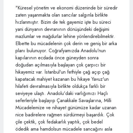
"Küresel yönetim ve ekonomi düzeninde bir süredir
zaten yaşanmakta olan sancılar salgınla birlikte
hızlanmıştır. Bizim de tek gayemiz işte bu süreci
yani dünyanın devranının dönüşündeki değişimi
mazlumlar ve mağdurlar lehine yönlendirebilmektir.
Elbette bu mücadelenin çok derin ve geniş bir arka
planı bulunuyor. Coğrafyamızda Anadolu'nun
kapılarının ecdada önce güneyden sonra
doğudan açılmasıyla başlayan çok çarpıcı bir
hikayemiz var. İstanbul'un fethiyle çağ açıp çağ
kapatacak mahiyet kazanan bu hikaye Yavuz'un
hilafeti devralmasıyla birlikte oldukça farklı bir
seviyeye ulaştı. Anadolu'daki varlığımızı Haçlı
seferleriyle başlayıp Çanakkale Savaşlarına, Milli
Mücadelemize ve nihayet günümüze kadar uzanan
nice badirelere rağmen sürdürmeyi başardık. Çok
çile çektik, çok fedakarlık yaptık, çok bedel
ödedik ama hamdolsun mücadele sancağını asla