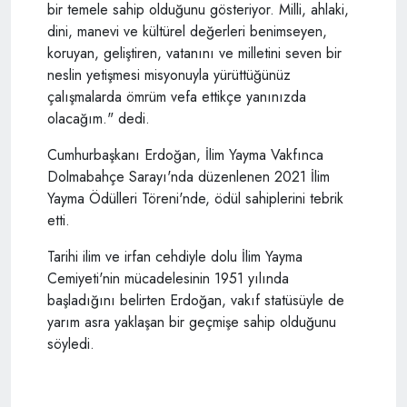
bir temele sahip olduğunu gösteriyor. Milli, ahlaki,
dini, manevi ve kültürel değerleri benimseyen,
koruyan, geliştiren, vatanını ve milletini seven bir
neslin yetişmesi misyonuyla yürüttüğünüz
çalışmalarda ömrüm vefa ettikçe yanınızda
olacağım." dedi.
Cumhurbaşkanı Erdoğan, İlim Yayma Vakfınca
Dolmabahçe Sarayı'nda düzenlenen 2021 İlim
Yayma Ödülleri Töreni'nde, ödül sahiplerini tebrik
etti.
Tarihi ilim ve irfan cehdiyle dolu İlim Yayma
Cemiyeti'nin mücadelesinin 1951 yılında
başladığını belirten Erdoğan, vakıf statüsüyle de
yarım asra yaklaşan bir geçmişe sahip olduğunu
söyledi.