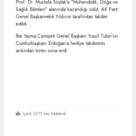
Prof. Dr. Mustafa Soylak'a "Mühendislik, Doğa ve
Sağlık Bilimleri" alanında kazandığı ödül, AK Parti
Genel Başkanvekili Yıldırım tarafından takdim
edildi.
İlim Yayma Cemiyeti Genel Başkanı Yusuf Tülün'ün
Cumhurbaşkanı Erdoğan'a hediye takdiminin
ardından tören sona erdi.
İçerik 2272 kez listelendi
#cumhurbaşkanı
#erdoğandan
#faiz
#mesajı