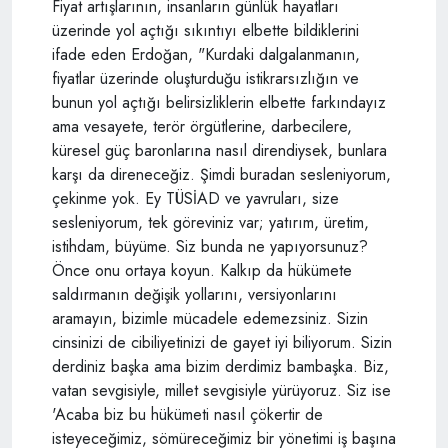
Fiyat artışlarının, insanların günlük hayatları
üzerinde yol açtığı sıkıntıyı elbette bildiklerini
ifade eden Erdoğan, "Kurdaki dalgalanmanın,
fiyatlar üzerinde oluşturduğu istikrarsızlığın ve
bunun yol açtığı belirsizliklerin elbette farkındayız
ama vesayete, terör örgütlerine, darbecilere,
küresel güç baronlarına nasıl direndiysek, bunlara
karşı da direneceğiz. Şimdi buradan sesleniyorum,
çekinme yok. Ey TÜSİAD ve yavruları, size
sesleniyorum, tek göreviniz var; yatırım, üretim,
istihdam, büyüme. Siz bunda ne yapıyorsunuz?
Önce onu ortaya koyun. Kalkıp da hükümete
saldırmanın değişik yollarını, versiyonlarını
aramayın, bizimle mücadele edemezsiniz. Sizin
cinsinizi de cibiliyetinizi de gayet iyi biliyorum. Sizin
derdiniz başka ama bizim derdimiz bambaşka. Biz,
vatan sevgisiyle, millet sevgisiyle yürüyoruz. Siz ise
'Acaba biz bu hükümeti nasıl çökertir de
isteyeceğimiz, sömüreceğimiz bir yönetimi iş başına