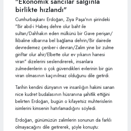
"Ekonomik sancılar salgınla
birlikte hızlandı"
Cumhurbaşkanı Erdoğan, Ziya Paşa'nın şiirindeki
"Bir abd-i Habeş dehre olur baht ile
sultan/Dahhakın eden mülkünü bir Gave perişan/
İkbaline idbarına bel bağlama dehrin/Bir dairede
devredemez çenber-i devran/Zalim yine bir zulme
giriftar olur ahir/Elbette olur ev yıkanın hanesi
viran" dizelerini seslendirerek, insanlara
zulmedenlerin o çok güvendikleri evlerinin bir gün
viran olmasının kaçınılmaz olduğunu dile getirdi.
Tarihin kendini dünyanın ve insanlığın hakimi sanan
nice kudret budalasının hüsranına şahitlik ettiğini
belirten Erdoğan, bugün o kifayetsiz muhterislerin
isimlerini kimsenin hatırlamadığını söyledi.
Erdoğan, günümüzün zalimlerin sonunun da farklı
olmayacağını dile getirerek, şöyle konuştu: