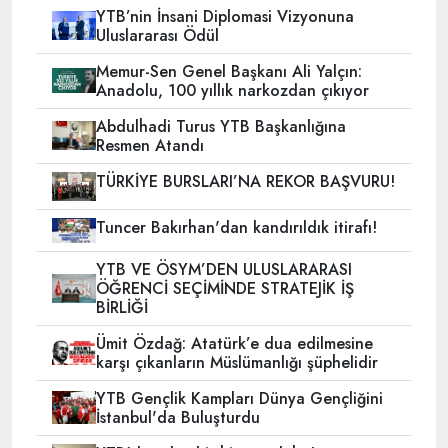
YTB’nin İnsani Diplomasi Vizyonuna
Uluslararası Ödül
Memur-Sen Genel Başkanı Ali Yalçın:
Anadolu, 100 yıllık narkozdan çıkıyor
Abdulhadi Turus YTB Başkanlığına
Resmen Atandı
TÜRKİYE BURSLARI’NA REKOR BAŞVURU!
Tuncer Bakırhan'dan kandırıldık itirafı!
YTB VE ÖSYM’DEN ULUSLARARASI
ÖĞRENCİ SEÇİMİNDE STRATEJİK İŞ
BİRLİĞİ
Ümit Özdağ: Atatürk’e dua edilmesine
karşı çıkanların Müslümanlığı şüphelidir
YTB Gençlik Kampları Dünya Gençliğini
İstanbul'da Buluşturdu