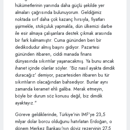
hükümetlerinin yanında daha güçlü şekilde yer
almaları çağrısında bulunuyorum. Geldiğimiz
noktada sırf daha çok kazanç hırsıyla, fiyatları
şişirmekle, stokçuluk yapmakla, dün ülkemizi darbe
ile esir almaya çalışanlara destek çıkmak arasında
bir fark kalmamıştır. Cuma gününden beri bir
dedikodudur almış başını gidiyor. Pazartesi
gününden itibaren, ciddi manada finans
dünyasında sıkıntılar yaşanacakmış. Ya bunu ancak
ihanet içinde olanlar söyler. 'Biz nasıl ayakta dimdik
duracağız' demiyor, pazartesiden itibaren bu tür
sıkıntıların olacağından bahsediyor. Bunlar aynı
zamanda keramet ehli galiba. Merak etmeyin,
böyle bir durum söz konusu değil, biz dimdik
ayaktayız."
Göreve geldiklerinde, Türkiye'nin IMF'ye 23,5
milyar dolar borcu olduğunu hatırlatan Erdoğan, o
dönem Merkez Bankası'nın döviz rezervinin 27,5