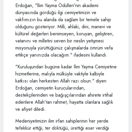
Erdoğan, "İlim Yayma Ödülleri'nin akademi
dünyasında gördüğü ilgi cemiyetimizin ve
vakfımızın bu alanda da sağlam bir temele sahip
olduğunu gösteriyor. Milli, ahlaki, dini, manevi ve
kültürel değerleri benimseyen, koruyan, geliştiren,
vatanını ve milletini seven bir neslin yetişmesi
misyonuyla yürüttüğünüz çalışmalarda ömrüm vefa
ettikçe yanınızda olacağım." ifadesini kullandı.
"Kuruluşundan bugüne kadar İlim Yayma Cemiyetine
hizmetlerine, malıyla mülküyle vaktiyle kalbiyle
katkısı olan herkesten Allah razı olsun." diyen
Erdoğan, cemiyetin kurucularından,
destekçilerinden ve bağışçılarından ahirete irtihal
edenlere Allah'tan rahmet, hayatta olanlara sağlık
ve afiyet diledi.
Medeniyetimizin ilim irfan sahiplerinin her yerde
tefekkür ettiği, ter döktüğü, ürettiği eser verdiği