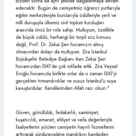
bizden sonra da aynı şekilde dalgalanmaya devam
edecektir. Bugün de cemiyetimiz öğrenci yurtlarıyla
eğitim merkezleriyle burslarıyla ödülleriyle yerli ve
milli duruşuyla ülkemiz sivil toplum kuruluşları
arasında öncü bir role sahip. Mutluyum, özellikle
de büyük ödülü, herhangi bir torpil söz konusu
değil, Prof. Dr. Zekai Şen hocamızın almış
olmasından dolayı da mutluyum. Zira İstanbul
Büyükşehir Belediye Başkanı iken Zekai Şen
hocamızdan İSKİ'de çok istifade ettik. Zira Veysel
Eroğlu hocamızla birlikte onlar da o zaman İSKİ'yi
gerçekten tırmandırdılar ve susuz İstanbul'u suya
kavuşturdular. Kendilerinden Allah razı olsun."
Güven, gönüllülük, fedakarlık, samimiyet,
kuşatıcılık, emanet, ehliyet ve vefa değerleriyle
faaliyetlerini yürüten cemiyetin hayırlı hizmetlerini
arttırarak sürdüreceğine inandığını kaydeden