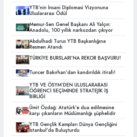
YTB’nin İnsani Diplomasi Vizyonuna
Uluslararası Ödül
Memur-Sen Genel Başkanı Ali Yalçın:
Anadolu, 100 yıllık narkozdan çıkıyor
Abdulhadi Turus YTB Başkanlığına
Resmen Atandı
TÜRKİYE BURSLARI’NA REKOR BAŞVURU!
Tuncer Bakırhan'dan kandırıldık itirafı!
YTB VE ÖSYM’DEN ULUSLARARASI
ÖĞRENCİ SEÇİMİNDE STRATEJİK İŞ
BİRLİĞİ
Ümit Özdağ: Atatürk’e dua edilmesine
karşı çıkanların Müslümanlığı şüphelidir
YTB Gençlik Kampları Dünya Gençliğini
İstanbul'da Buluşturdu