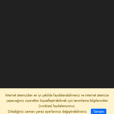
İnternet sitemizden en iyi şekilde faydalanabilmeniz ve internet sitemize
yapacağınız ziyaretleri kişiselleştirebilmek için tanımlama bilgilerinden
(cookies) faydalanıyoruz.
Dilediğiniz zaman çerez ayarlarınızı değiştirebilirsiniz.
Tamam