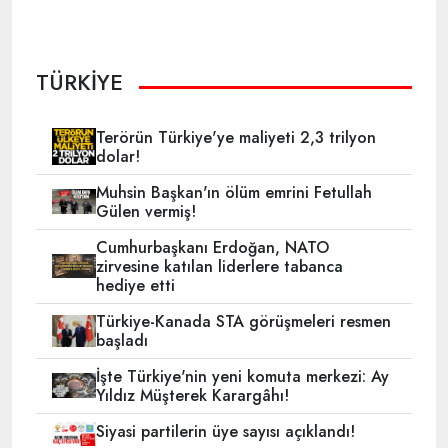
TÜRKİYE
Terörün Türkiye'ye maliyeti 2,3 trilyon
dolar!
Muhsin Başkan'ın ölüm emrini Fetullah
Gülen vermiş!
Cumhurbaşkanı Erdoğan, NATO
zirvesine katılan liderlere tabanca
hediye etti
Türkiye-Kanada STA görüşmeleri resmen
başladı
İşte Türkiye'nin yeni komuta merkezi: Ay
Yıldız Müşterek Karargâhı!
Siyasi partilerin üye sayısı açıklandı!