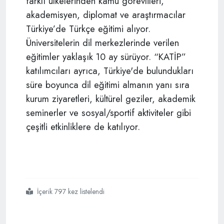
farklı ülkelerinden kamu görevlileri,
akademisyen, diplomat ve araştırmacılar
Türkiye’de Türkçe eğitimi alıyor.
Üniversitelerin dil merkezlerinde verilen
eğitimler yaklaşık 10 ay sürüyor. “KATİP”
katılımcıları ayrıca, Türkiye'de bulundukları
süre boyunca dil eğitimi almanın yanı sıra
kurum ziyaretleri, kültürel geziler, akademik
seminerler ve sosyal/sportif aktiviteler gibi
çeşitli etkinliklere de katılıyor.
İçerik 797 kez listelendi
#ytb
#gambiya
#ısatou jobe