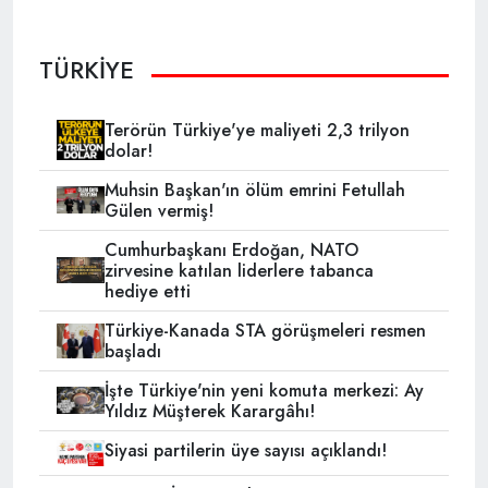
TÜRKİYE
Terörün Türkiye'ye maliyeti 2,3 trilyon
dolar!
Muhsin Başkan'ın ölüm emrini Fetullah
Gülen vermiş!
Cumhurbaşkanı Erdoğan, NATO
zirvesine katılan liderlere tabanca
hediye etti
Türkiye-Kanada STA görüşmeleri resmen
başladı
İşte Türkiye'nin yeni komuta merkezi: Ay
Yıldız Müşterek Karargâhı!
Siyasi partilerin üye sayısı açıklandı!