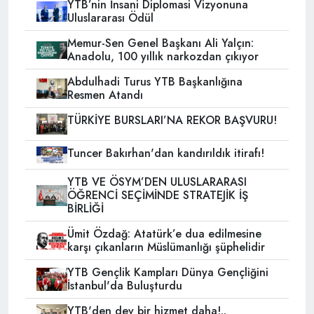
YTB’nin İnsani Diplomasi Vizyonuna
Uluslararası Ödül
Memur-Sen Genel Başkanı Ali Yalçın:
Anadolu, 100 yıllık narkozdan çıkıyor
Abdulhadi Turus YTB Başkanlığına
Resmen Atandı
TÜRKİYE BURSLARI’NA REKOR BAŞVURU!
Tuncer Bakırhan'dan kandırıldık itirafı!
YTB VE ÖSYM’DEN ULUSLARARASI
ÖĞRENCİ SEÇİMİNDE STRATEJİK İŞ
BİRLİĞİ
Ümit Özdağ: Atatürk’e dua edilmesine
karşı çıkanların Müslümanlığı şüphelidir
YTB Gençlik Kampları Dünya Gençliğini
İstanbul'da Buluşturdu
YTB'den dev bir hizmet daha!..