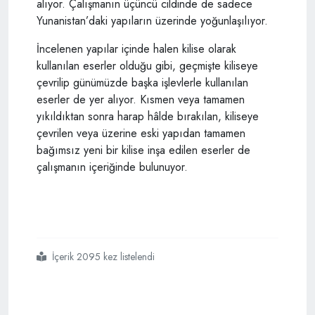
alıyor. Çalışmanın üçüncü cildinde de sadece
Yunanistan’daki yapıların üzerinde yoğunlaşılıyor.
İncelenen yapılar içinde halen kilise olarak
kullanılan eserler olduğu gibi, geçmişte kiliseye
çevrilip günümüzde başka işlevlerle kullanılan
eserler de yer alıyor. Kısmen veya tamamen
yıkıldıktan sonra harap hâlde bırakılan, kiliseye
çevrilen veya üzerine eski yapıdan tamamen
bağımsız yeni bir kilise inşa edilen eserler de
çalışmanın içeriğinde bulunuyor.
İçerik 2095 kez listelendi
#kiliseye
#çevrilen
#türk
#eserleri
#kitabının
#tanıtımı
#yapıldı